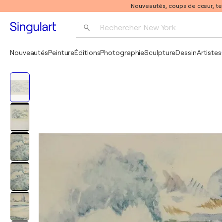
Nouveautés, coups de cœur, t
Rechercher 
New York
Photographie
Nouveautés
Peinture
Éditions
Photographie
Sculpture
Dessin
Artistes
Pop Art
Pablo Picasso