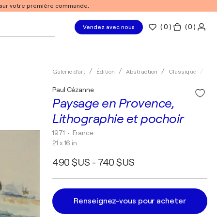
% sur votre première commande.
(
0
)
( 0 )
Vendez avec nous
Galerie d'art
Édition
Abstraction
Classique
Lit
Paul Cézanne
Paysage en Provence,
Lithographie et pochoir
1971
• France
21 x 16 in
490 $US - 740 $US
Renseignez-vous pour acheter