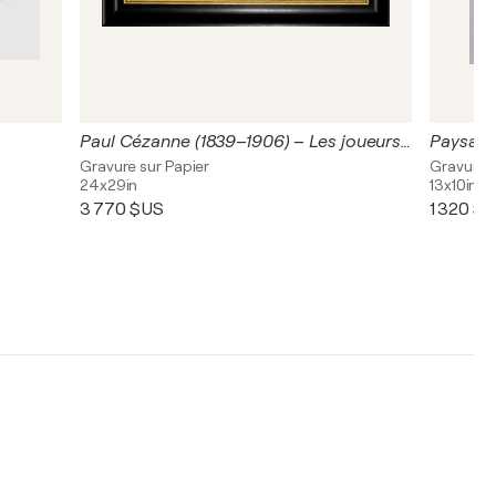
Paul Cézanne (1839–1906) – Les joueurs de cartes – Color aquatint on Arches paper – 1929
Gravure sur Papier
Gravure
24x29in
13x10in
3 770 $US
1 320 $