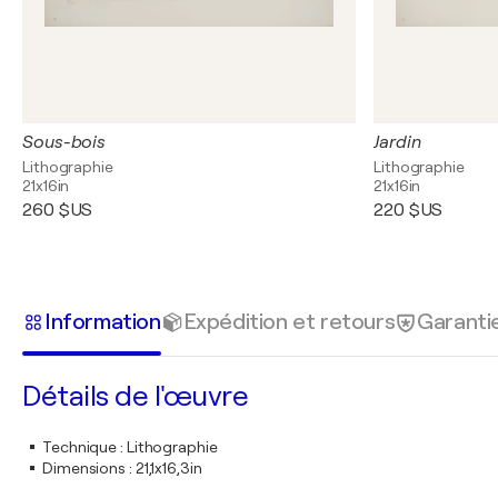
Sous-bois
Jardin
Lithographie
Lithographie
21x16in
21x16in
260 $US
220 $US
Information
Expédition et retours
Garanti
Détails de l'œuvre
Technique
:
Lithographie
Dimensions
:
21,1x16,3in