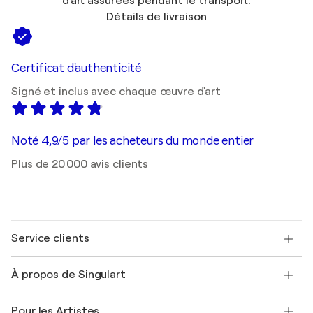
d'art assurées pendant le transport.
Détails de livraison
Certificat d'authenticité
Signé et inclus avec chaque œuvre d'art
Noté 4,9/5 par les acheteurs du monde entier
Plus de 20 000 avis clients
Service clients
Nous contacter
À propos de Singulart
Expédition
Politique de retour
A propos de nous
Témoignages de clients
Pour les Artistes
FAQ