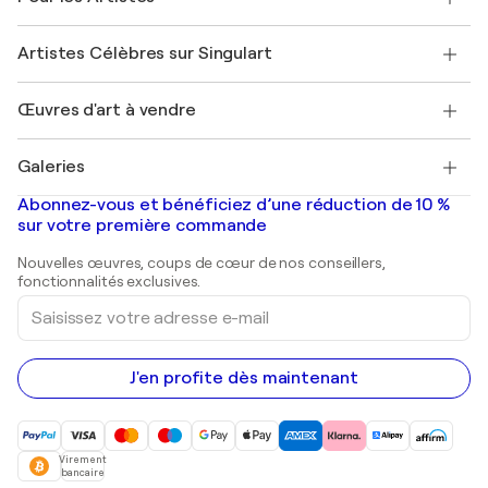
Offrir une carte cadeau
Sociétés affiliées
Rejoignez notre programme commercial
Rejoindre Singulart en tant qu'artiste
Nos artistes
Mon compte
Artistes Célèbres sur Singulart
Se connecter en tant qu'Artiste
Magazine Singulart
Protection acheteur
Emplois
+33 1 76 44 06 42
Henri Matisse
Découvrez une sélection d'art original
Œuvres d'art à vendre
Marc Chagall
Pablo Picasso
Tableaux à vendre
Salvador Dalí
Galeries
Tableaux abstraits à vendre
Banksy
Peintures à l'huile
Mr. Brainwash
Galeries d'art en France
Abonnez-vous et bénéficiez d’une réduction de 10 %
Peintures de paysage
Shepard Fairey
Galeries d'art en Belgique
sur votre première commande
Estampes
Sculptures
Nouvelles œuvres, coups de cœur de nos conseillers,
Peintures acryliques
fonctionnalités exclusives.
Saisissez
votre
adresse
e-
mail
J'en profite dès maintenant
Virement
bancaire