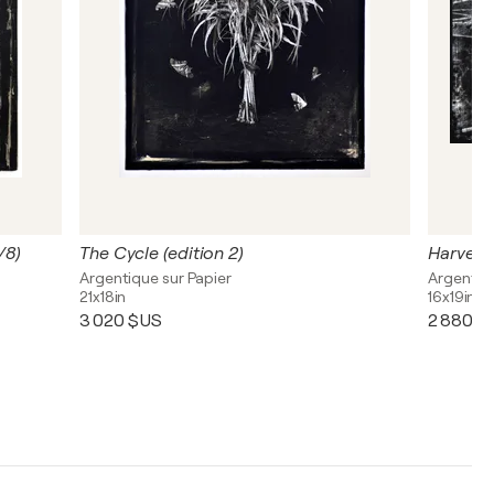
/8)
The Cycle (edition 2)
Harvest 
Argentique sur Papier
Argentiqu
21x18in
16x19in
3 020 $US
2 880 $