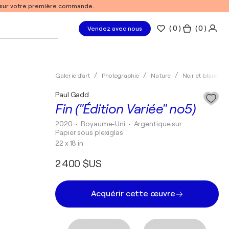
% sur votre première commande.
(
0
)
( 0 )
Vendez avec nous
Galerie d'art
Photographie
Nature
Noir et blanc
Paul Gadd
Fin ("Édition Variée" no5)
2020
• Royaume-Uni
•
Argentique sur
Papier sous plexiglas
22 x 18 in
2 400 $US
Acquérir cette œuvre