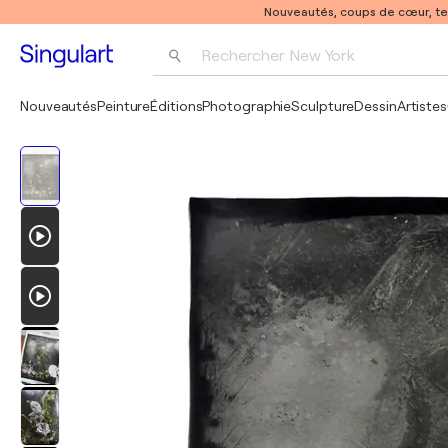
Nouveautés, coups de cœur, t
Rechercher 
New York
Photographie
Nouveautés
Peinture
Éditions
Photographie
Sculpture
Dessin
Artistes
Pop Art
Pablo Picasso