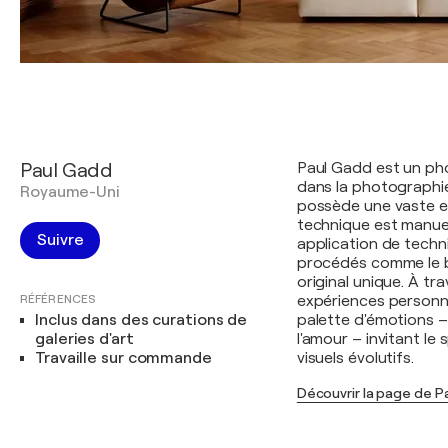
Paul Gadd
Paul Gadd est un ph
dans la photographie 
Royaume-Uni
possède une vaste e
technique est manuel
Suivre
application de techni
procédés comme le bl
original unique. À tr
RÉFÉRENCES
expériences personn
Inclus dans des curations de
palette d'émotions – 
galeries d'art
l'amour – invitant l
Travaille sur commande
visuels évolutifs.
Découvrir la page de P