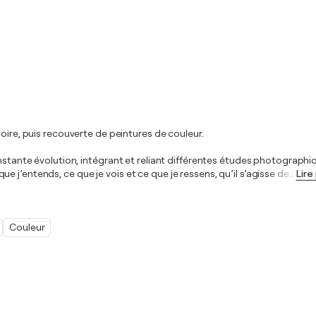
oire, puis recouverte de peintures de couleur.
constante évolution, intégrant et reliant différentes études photogra
 j’entends, ce que je vois et ce que je ressens, qu’il s’agisse de
…
Lire
Couleur