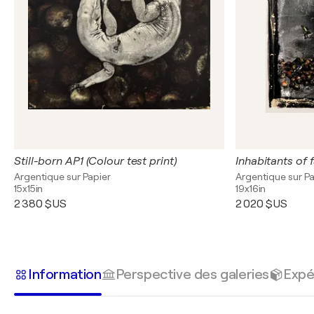
Still-born AP1 (Colour test print)
Argentique sur Papier
Argentique sur Pa
15x15in
19x16in
2 380 $US
2 020 $US
Information
Perspective des galeries
Expé