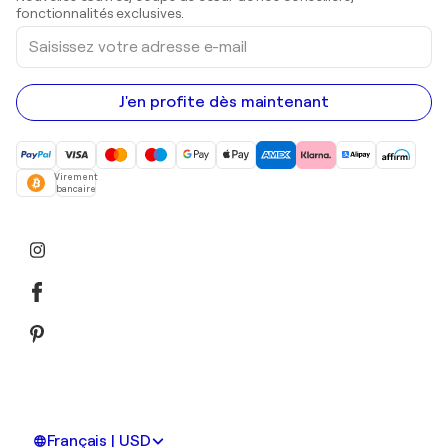
Peintures acryliques
fonctionnalités exclusives.
Saisissez
votre
adresse
e-
mail
J'en profite dès maintenant
Virement
bancaire
Français | USD