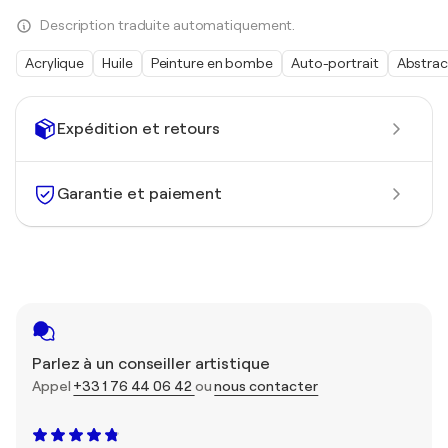
Description traduite automatiquement.
Acrylique
Huile
Peinture en bombe
Auto-portrait
Abstrac
Expédition et retours
Garantie et paiement
Parlez à un conseiller artistique
Appel
+33 1 76 44 06 42
ou
nous contacter