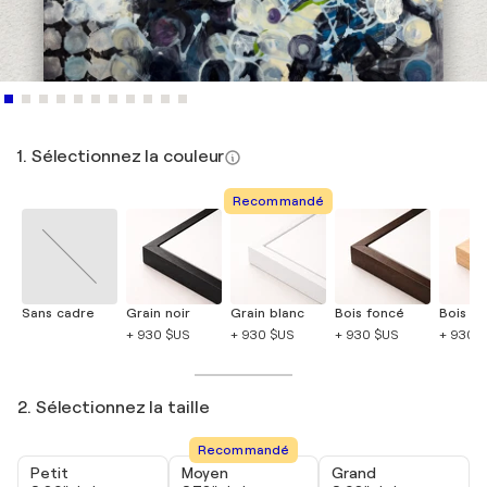
1. Sélectionnez la couleur
Recommandé
Sans cadre
Grain noir
Grain blanc
Bois foncé
Bois cla
+ 930 $US
+ 930 $US
+ 930 $US
+ 930 
2. Sélectionnez la taille
Recommandé
Petit
Moyen
Grand