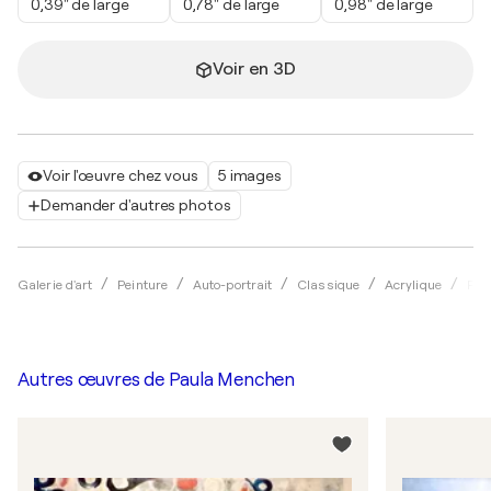
0,39" de large
0,78" de large
0,98" de large
Voir en 3D
Voir l'œuvre chez vous
5 images
Demander d'autres photos
Galerie d'art
Peinture
Auto-portrait
Classique
Acrylique
Pau
Autres œuvres de
Paula Menchen