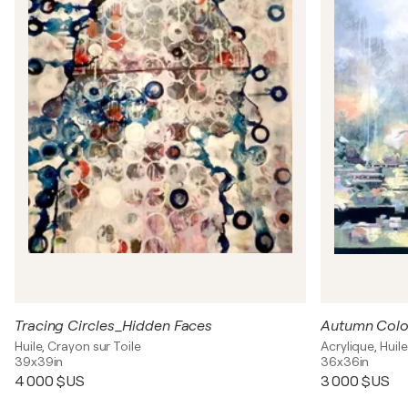
Tracing Circles_Hidden Faces
Autumn Colo
Huile, Crayon sur Toile
Acrylique, Huile
39x39in
36x36in
4 000 $US
3 000 $US