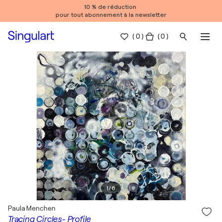
10 % de réduction
pour tout abonnement à la newsletter
(
0
)
( 0 )
1
/
6
Paula Menchen
Tracing Circles- Profile