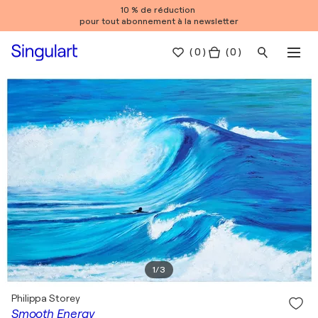
10 % de réduction
pour tout abonnement à la newsletter
(
0
)
( 0 )
1
/
3
Philippa Storey
Smooth Energy