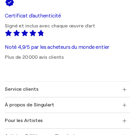
Certificat d'authenticité
Signé et inclus avec chaque œuvre d'art
Noté 4,9/5 par les acheteurs du monde entier
Plus de 20 000 avis clients
Service clients
Nous contacter
À propos de Singulart
Expédition
Politique de retour
A propos de nous
Témoignages de clients
Pour les Artistes
FAQ
Offrir une carte cadeau
Sociétés affiliées
Rejoignez notre programme commercial
Rejoindre Singulart en tant qu'artiste
Nos artistes
Mon compte