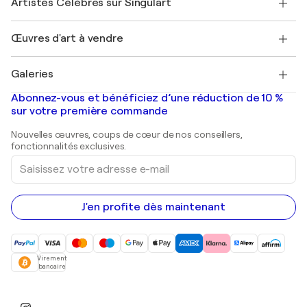
Artistes Célèbres sur Singulart
Se connecter en tant qu'Artiste
Magazine Singulart
Protection acheteur
Emplois
+33 1 76 44 06 42
Henri Matisse
Découvrez une sélection d'art original
Œuvres d'art à vendre
Marc Chagall
Pablo Picasso
Tableaux à vendre
Salvador Dalí
Galeries
Tableaux abstraits à vendre
Banksy
Peintures à l'huile
Mr. Brainwash
Galeries d'art en France
Abonnez-vous et bénéficiez d’une réduction de 10 %
Peintures de paysage
Shepard Fairey
Galeries d'art en Belgique
sur votre première commande
Estampes
Sculptures
Nouvelles œuvres, coups de cœur de nos conseillers,
Peintures acryliques
fonctionnalités exclusives.
Saisissez
votre
adresse
e-
mail
J'en profite dès maintenant
Virement
bancaire