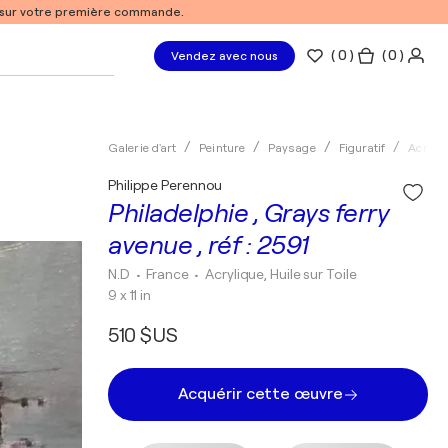
% sur votre première commande.
(
0
)
( 0 )
Vendez avec nous
Galerie d'art
Peinture
Paysage
Figuratif
Acryli
Philippe Perennou
Philadelphie , Grays ferry
avenue , réf : 2591
N.D
• France
•
Acrylique, Huile sur Toile
9 x 11 in
510 $US
Acquérir cette œuvre