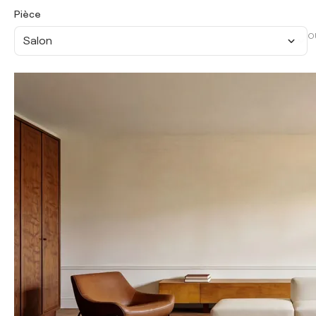
Pièce
O
Salon