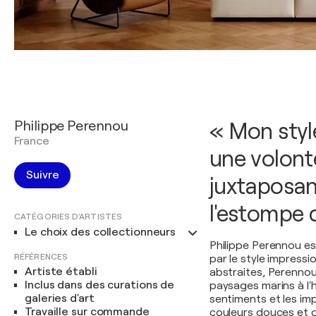
Philippe Perennou
« Mon styl
France
une volont
Suivre
juxtaposant
l'estompe 
CATÉGORIES D'ARTISTES
Le choix des collectionneurs
Philippe Perennou est
RÉFÉRENCES
par le style impress
Artiste établi
abstraites, Perennou
Inclus dans des curations de
paysages marins à l'hu
galeries d'art
sentiments et les im
Travaille sur commande
couleurs douces et d