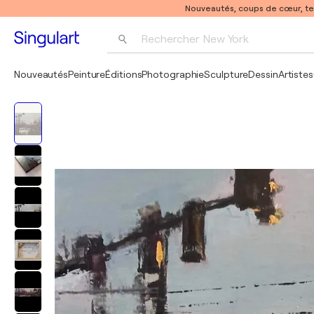
Nouveautés, coups de cœur, t
Rechercher 
New York
Photographie
Nouveautés
Peinture
Éditions
Photographie
Sculpture
Dessin
Artistes
Pop Art
Pablo Picasso