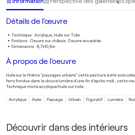
Information
Perspective des galeries
Expé
Détails de l'œuvre
Technique
:
Acrylique, Huile sur Toile
Finitions
:
Oeuvre sur châssis. Oeuvre encadrée.
Dimensions
:
8,7x10,6in
À propos de l'oeuvre
Huile sur le thème "paysages urbains" cette peinture à été exécuté
ferry fondue dans la douce lumière d'une fin d'après midi , cette
Technique mixte acrylique/huile sur toile.
Acrylique
Huile
Paysage
Urbain
Figuratif
Lumière
Nui
Découvrir dans des intérieurs