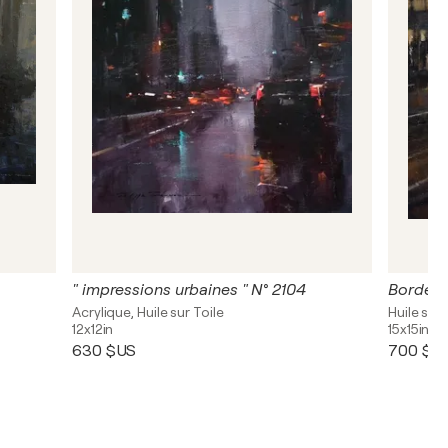
" impressions urbaines " N° 2104
Bordeau
Acrylique, Huile sur Toile
Huile sur 
12x12in
15x15in
630 $US
700 $U