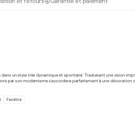
dition et retours
Garantie et paiement
e dans un style très dynamique et spontané. Traduisant une vision impre
 oeuvre par son modernisme s'accordera parfaitement à une décoration
t
Fenêtre