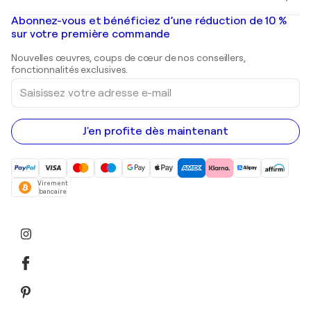
Banksy
Peintures à l'huile
Mr. Brainwash
Galeries d'art en France
Abonnez-vous et bénéficiez d’une réduction de 10 %
Peintures de paysage
Shepard Fairey
Galeries d'art en Belgique
sur votre première commande
Estampes
Sculptures
Nouvelles œuvres, coups de cœur de nos conseillers,
Peintures acryliques
fonctionnalités exclusives.
Saisissez
votre
adresse
e-
mail
J'en profite dès maintenant
Virement
bancaire