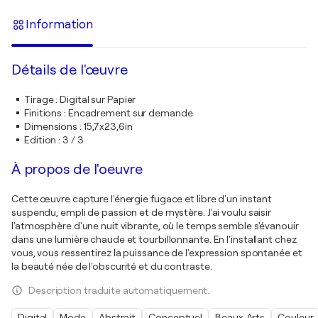
Information
Détails de l'œuvre
Tirage
:
Digital sur Papier
Finitions
:
Encadrement sur demande
Dimensions
:
15,7x23,6in
Edition
:
3 / 3
À propos de l'oeuvre
Cette œuvre capture l'énergie fugace et libre d'un instant
suspendu, empli de passion et de mystère. J'ai voulu saisir
l'atmosphère d'une nuit vibrante, où le temps semble s'évanouir
dans une lumière chaude et tourbillonnante. En l'installant chez
vous, vous ressentirez la puissance de l'expression spontanée et
la beauté née de l'obscurité et du contraste.
Description traduite automatiquement.
Digital
Mode
Abstrait
Conceptuel
Beaux-Arts
Couleur