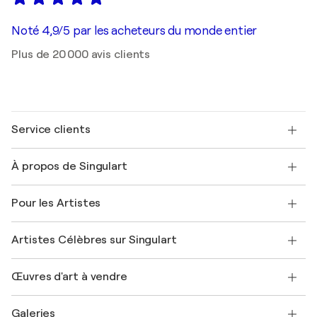
Noté 4,9/5 par les acheteurs du monde entier
Plus de 20 000 avis clients
Service clients
Nous contacter
À propos de Singulart
Expédition
Politique de retour
A propos de nous
Témoignages de clients
Pour les Artistes
FAQ
Offrir une carte cadeau
Sociétés affiliées
Rejoignez notre programme commercial
Rejoindre Singulart en tant qu'artiste
Nos artistes
Mon compte
Artistes Célèbres sur Singulart
Se connecter en tant qu'Artiste
Magazine Singulart
Protection acheteur
Emplois
+33 1 76 44 06 42
Henri Matisse
Découvrez une sélection d'art original
Œuvres d'art à vendre
Marc Chagall
Pablo Picasso
Tableaux à vendre
Salvador Dalí
Galeries
Tableaux abstraits à vendre