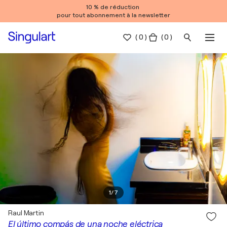
10 % de réduction
pour tout abonnement à la newsletter
(
0
)
( 0 )
1
/
7
Raul Martin
El último compás de una noche eléctrica