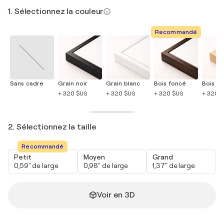
1. Sélectionnez la couleur
Recommandé
Sans cadre
Grain noir
Grain blanc
Bois foncé
Bois cla
+ 320 $US
+ 320 $US
+ 320 $US
+ 320 
2. Sélectionnez la taille
Recommandé
Petit
Moyen
Grand
0,59" de large
0,98" de large
1,37" de large
Voir en 3D