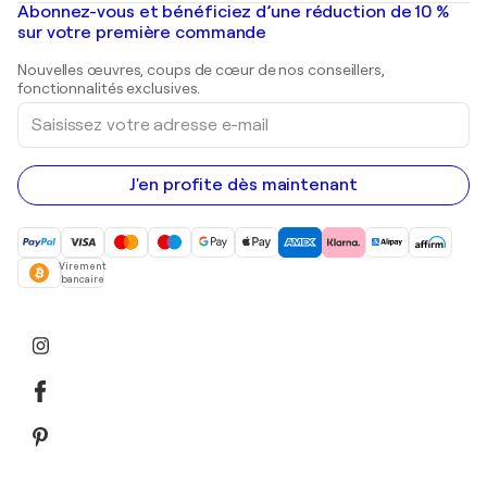
Mr. Brainwash
Galeries d'art en France
Abonnez-vous et bénéficiez d’une réduction de 10 %
Peintures de paysage
Shepard Fairey
Galeries d'art en Belgique
sur votre première commande
Estampes
Sculptures
Nouvelles œuvres, coups de cœur de nos conseillers,
Peintures acryliques
fonctionnalités exclusives.
Saisissez
votre
adresse
e-
mail
J'en profite dès maintenant
Virement
bancaire