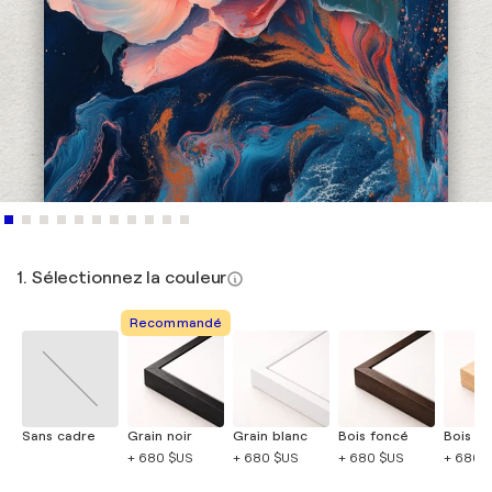
1. Sélectionnez la couleur
Recommandé
Sans cadre
Grain noir
Grain blanc
Bois foncé
Bois cla
+ 680 $US
+ 680 $US
+ 680 $US
+ 680 