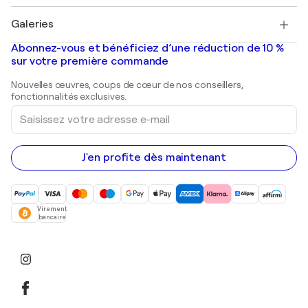
Pablo Picasso
Tableaux à vendre
Salvador Dalí
Galeries
Tableaux abstraits à vendre
Banksy
Peintures à l'huile
Mr. Brainwash
Galeries d'art en France
Abonnez-vous et bénéficiez d’une réduction de 10 %
Peintures de paysage
Shepard Fairey
Galeries d'art en Belgique
sur votre première commande
Estampes
Sculptures
Nouvelles œuvres, coups de cœur de nos conseillers,
Peintures acryliques
fonctionnalités exclusives.
Saisissez
votre
adresse
e-
mail
J'en profite dès maintenant
Virement
bancaire