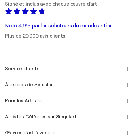
Signé et inclus avec chaque œuvre d'art
Noté 4,9/5 par les acheteurs du monde entier
Plus de 20 000 avis clients
Service clients
Nous contacter
À propos de Singulart
Expédition
Politique de retour
A propos de nous
Témoignages de clients
Pour les Artistes
FAQ
Offrir une carte cadeau
Sociétés affiliées
Rejoignez notre programme commercial
Rejoindre Singulart en tant qu'artiste
Nos artistes
Mon compte
Artistes Célèbres sur Singulart
Se connecter en tant qu'Artiste
Magazine Singulart
Protection acheteur
Emplois
+33 1 76 44 06 42
Henri Matisse
Découvrez une sélection d'art original
Œuvres d'art à vendre
Marc Chagall