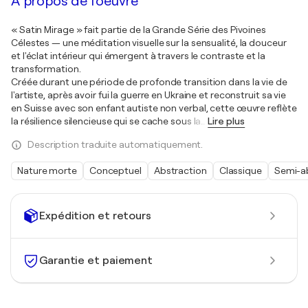
À propos de l'oeuvre
« Satin Mirage » fait partie de la Grande Série des Pivoines
Célestes — une méditation visuelle sur la sensualité, la douceur
et l'éclat intérieur qui émergent à travers le contraste et la
transformation.
Créée durant une période de profonde transition dans la vie de
l'artiste, après avoir fui la guerre en Ukraine et reconstruit sa vie
en Suisse avec son enfant autiste non verbal, cette œuvre reflète
la résilience silencieuse qui se cache sous la
…
Lire plus
Description traduite automatiquement.
Nature morte
Conceptuel
Abstraction
Classique
Semi-ab
Expédition et retours
Garantie et paiement