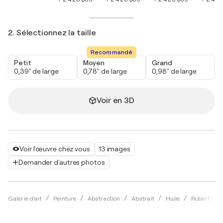
2. Sélectionnez la taille
Recommandé
Petit
Moyen
Grand
0,39" de large
0,78" de large
0,98" de large
Voir en 3D
Voir l'œuvre chez vous
13 images
Demander d'autres photos
Galerie d'art
Peinture
Abstraction
Abstrait
Huile
Robert H N