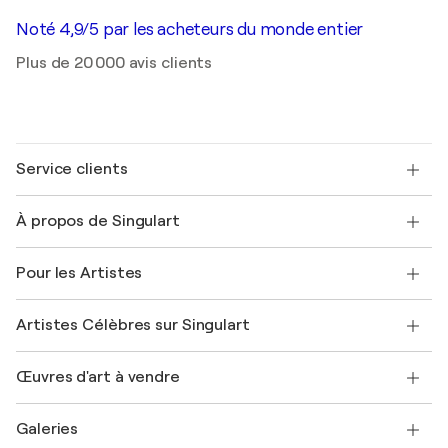
Noté 4,9/5 par les acheteurs du monde entier
Plus de 20 000 avis clients
Service clients
Nous contacter
À propos de Singulart
Expédition
Politique de retour
A propos de nous
Témoignages de clients
Pour les Artistes
FAQ
Offrir une carte cadeau
Sociétés affiliées
Rejoignez notre programme commercial
Rejoindre Singulart en tant qu'artiste
Nos artistes
Mon compte
Artistes Célèbres sur Singulart
Se connecter en tant qu'Artiste
Magazine Singulart
Protection acheteur
Emplois
+33 1 76 44 06 42
Henri Matisse
Découvrez une sélection d'art original
Œuvres d'art à vendre
Marc Chagall
Pablo Picasso
Tableaux à vendre
Salvador Dalí
Galeries
Tableaux abstraits à vendre
Banksy