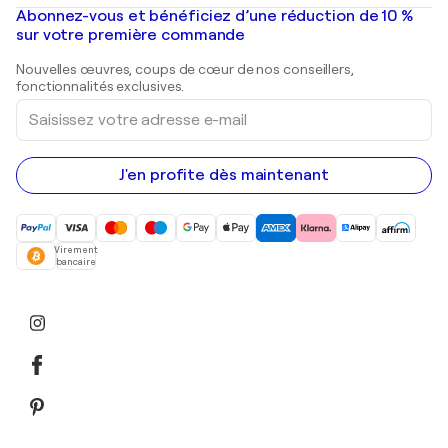
Peintures à l'huile
Mr. Brainwash
Galeries d'art en France
Abonnez-vous et bénéficiez d’une réduction de 10 %
Peintures de paysage
Shepard Fairey
Galeries d'art en Belgique
sur votre première commande
Estampes
Sculptures
Nouvelles œuvres, coups de cœur de nos conseillers,
Peintures acryliques
fonctionnalités exclusives.
Saisissez
votre
adresse
e-
mail
J'en profite dès maintenant
Virement
bancaire