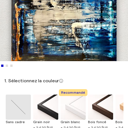
1. Sélectionnez la couleur
Recommandé
Sans cadre
Grain noir
Grain blanc
Bois foncé
Bois cla
+ 2 420 $US
+ 2 420 $US
+ 2 420 $US
+ 2 420