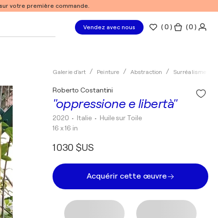
% sur votre première commande.
(
0
)
( 0 )
Vendez avec nous
Galerie d'art
Peinture
Abstraction
Surréalisme
Roberto Costantini
"oppressione e libertà"
2020
• Italie
•
Huile sur Toile
16 x 16 in
1 030 $US
Acquérir cette œuvre