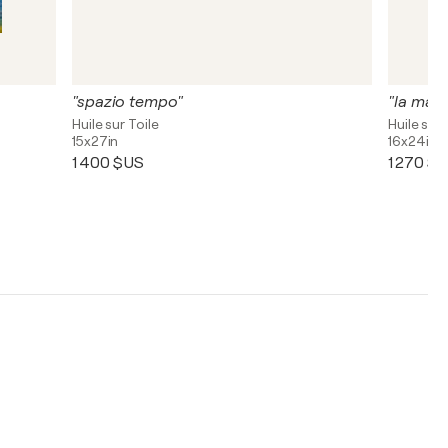
"spazio tempo"
"la mac
Huile sur Toile
Huile sur 
15x27in
16x24in
1 400 $US
1 270 $