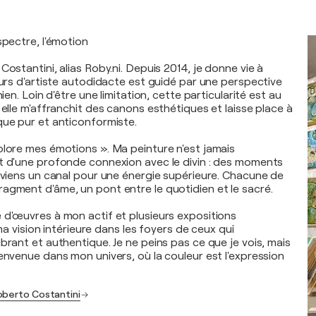
spectre, l'émotion
Costantini, alias Roby.ni. Depuis 2014, je donne vie à
ours d'artiste autodidacte est guidé par une perspective
nien. Loin d'être une limitation, cette particularité est au
 elle m'affranchit des canons esthétiques et laisse place à
que pur et anticonformiste.
olore mes émotions ». Ma peinture n'est jamais
t d'une profonde connexion avec le divin : des moments
deviens un canal pour une énergie supérieure. Chacune de
agment d'âme, un pont entre le quotidien et le sacré.
 d'œuvres à mon actif et plusieurs expositions
e ma vision intérieure dans les foyers de ceux qui
brant et authentique. Je ne peins pas ce que je vois, mais
envenue dans mon univers, où la couleur est l'expression
oberto Costantini