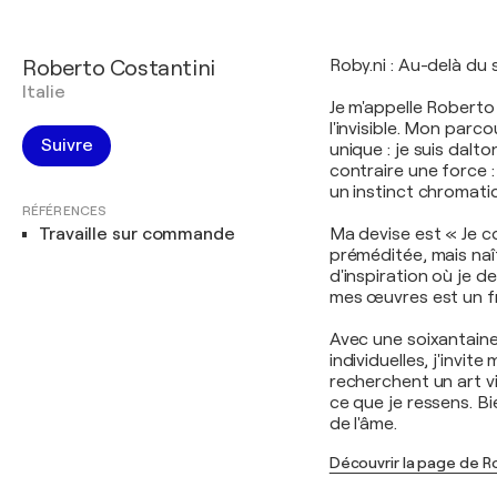
Roberto Costantini
Roby.ni : Au-delà du 
Italie
Je m'appelle Roberto 
l'invisible. Mon parc
Suivre
unique : je suis dalto
contraire une force :
un instinct chromati
RÉFÉRENCES
Travaille sur commande
Ma devise est « Je c
préméditée, mais naî
d'inspiration où je 
mes œuvres est un fr
Avec une soixantaine
individuelles, j'invit
recherchent un art vi
ce que je ressens. Bi
de l'âme.
Découvrir la page de R