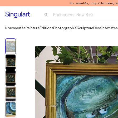
Nouveautés, coups de cœur, t
Rechercher 
New York
Photographie
Nouveautés
Peinture
Éditions
Photographie
Sculpture
Dessin
Artistes
Pop Art
Pablo Picasso