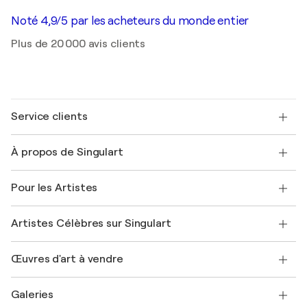
Noté 4,9/5 par les acheteurs du monde entier
Plus de 20 000 avis clients
Service clients
Nous contacter
À propos de Singulart
Expédition
Politique de retour
A propos de nous
Témoignages de clients
Pour les Artistes
FAQ
Offrir une carte cadeau
Sociétés affiliées
Rejoignez notre programme commercial
Rejoindre Singulart en tant qu'artiste
Nos artistes
Mon compte
Artistes Célèbres sur Singulart
Se connecter en tant qu'Artiste
Magazine Singulart
Protection acheteur
Emplois
+33 1 76 44 06 42
Henri Matisse
Découvrez une sélection d'art original
Œuvres d'art à vendre
Marc Chagall
Pablo Picasso
Tableaux à vendre
Salvador Dalí
Galeries
Tableaux abstraits à vendre
Banksy