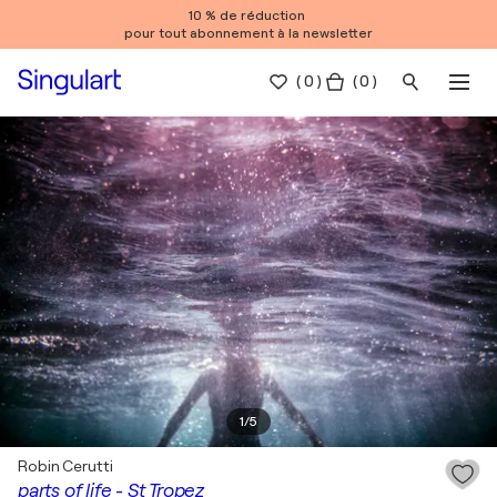
10 % de réduction
pour tout abonnement à la newsletter
(
0
)
( 0 )
1
/
5
Robin Cerutti
parts of life - St Tropez