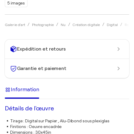
5 images
Galerie d'art
Photographie
Nu
Création digitale
Digital
Robin
Expédition et retours
Garantie et paiement
Information
Détails de l'œuvre
Tirage
:
Digital sur Papier , Alu-Dibond sous plexiglas
Finitions
:
Oeuvre encadrée
Dimensions
:
30x45in