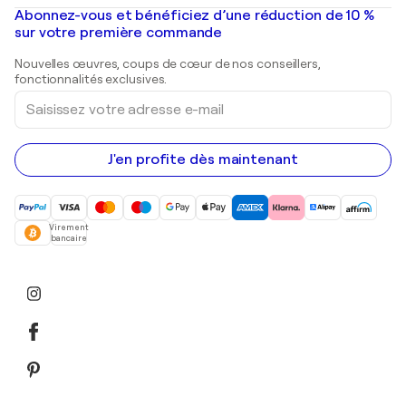
Peintures à l'huile
Mr. Brainwash
Galeries d'art en France
Abonnez-vous et bénéficiez d’une réduction de 10 %
Peintures de paysage
Shepard Fairey
Galeries d'art en Belgique
sur votre première commande
Estampes
Sculptures
Nouvelles œuvres, coups de cœur de nos conseillers,
Peintures acryliques
fonctionnalités exclusives.
Saisissez
votre
adresse
e-
mail
J'en profite dès maintenant
Virement
bancaire