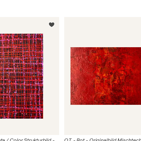
O.T. Viva Magenta / Color Strukturbild - Originalbild / Mischtechnik, Acryl, Pigmente auf Papier mit Passepartout / Größe 60 x 50 cm