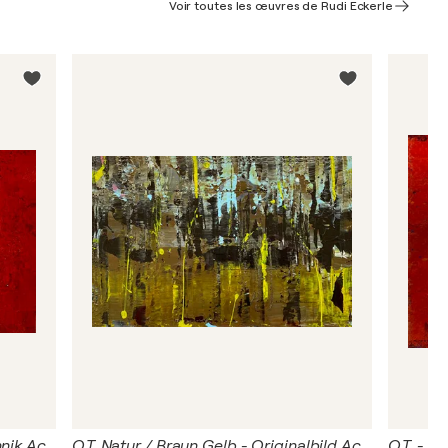
Voir toutes les œuvres de Rudi Eckerle
O.T. - Rot - Originalbild Mischtechnik Acryl auf Papier mit Passepartout 50 x 60 cm.
O.T. Natur / Braun Gelb - Originalbild Acryl auf Papier 19 x 29 cm - mit Passepartout Größe 40 x 30 cm