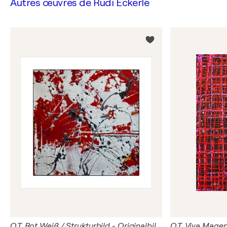
Autres œuvres de
Rudi Eckerle
O.T. Rot Weiß / Strukturbild - Originalbild Mischtechnik Acryl auf Papier mit Passepartout Größe 50 x 50 cm