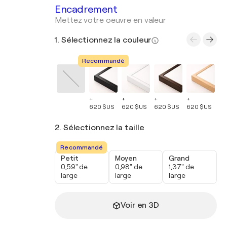
Encadrement
Mettez votre oeuvre en valeur
1. Sélectionnez la couleur
Recommandé
+
+
+
+
+
620 $US
620 $US
620 $US
620 $US
62
2. Sélectionnez la taille
Recommandé
Petit
Moyen
Grand
0,59" de
0,98" de
1,37" de
large
large
large
Voir en 3D