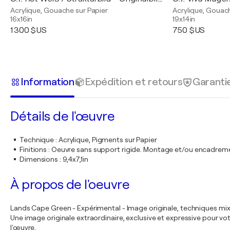
Acrylique, Gouache sur Papier
Acrylique, Gouach
16x16in
19x14in
1 300 $US
750 $US
Information
Expédition et retours
Garanti
Détails de l'œuvre
Technique
:
Acrylique, Pigments sur Papier
Finitions
:
Oeuvre sans support rigide. Montage et/ou encadrem
Dimensions
:
9,4x7,1in
À propos de l'oeuvre
Lands Cape Green - Expérimental - Image originale, techniques mix
Une image originale extraordinaire, exclusive et expressive pour vo
l'œuvre.