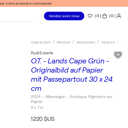
% sur votre première commande.
(
0
)
( 0 )
Vendez avec nous
Galerie d'art
Peinture
Abstraction
Abstrait
Acry
Rudi Eckerle
O.T. - Lands Cape Grün -
Originalbild auf Papier
mit Passepartout 30 x 24
cm
2024
• Allemagne
•
Acrylique, Pigments sur
Papier
9 x 7 in
1 220 $US