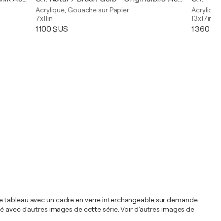
Acrylique, Gouache sur Papier
Acrylique
7x11in
13x17in
1 100 $US
1 360 $
ce tableau avec un cadre en verre interchangeable sur demande.
né avec d'autres images de cette série. Voir d'autres images de