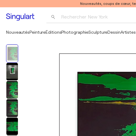
Nouveautés, coups de cœur, t
Rechercher 
New York
Photographie
Nouveautés
Peinture
Éditions
Photographie
Sculpture
Dessin
Artistes
Pop Art
Pablo Picasso