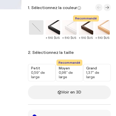
1. Sélectionnez la couleur
Recommandé
+ 510 $US
+ 510 $US
+ 510 $US
+ 510 $US
+ 
2. Sélectionnez la taille
Recommandé
Petit
Moyen
Grand
0,59" de
0,98" de
1,37" de
large
large
large
Voir en 3D