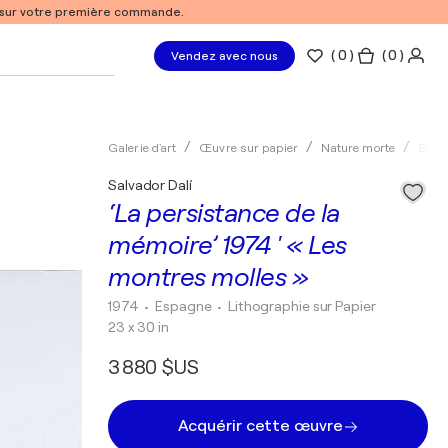
% sur votre première commande.
(
0
)
( 0 )
Vendez avec nous
Galerie d'art
Œuvre sur papier
Nature morte
Surr
Salvador Dalí
‘La persistance de la
mémoire’ 1974 ' « Les
montres molles »
1974
• Espagne
•
Lithographie sur Papier
23 x 30 in
3 880 $US
Acquérir cette œuvre