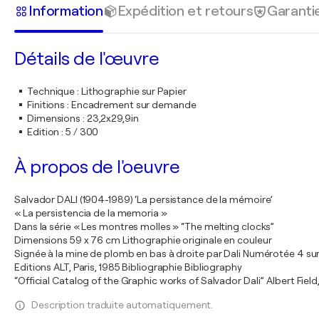
Information
Expédition et retours
Garanti
Détails de l'œuvre
Technique
:
Lithographie sur Papier
Finitions
:
Encadrement sur demande
Dimensions
:
23,2x29,9in
Edition
:
5 / 300
À propos de l'oeuvre
Salvador DALI (1904-1989) ‘La persistance de la mémoire’
« La persistencia de la memoria »
Dans la série « Les montres molles » “The melting clocks”
Dimensions 59 x 76 cm Lithographie originale en couleur
Signée à la mine de plomb en bas à droite par Dali Numérotée 4 su
Editions ALT, Paris, 1985 Bibliographie Bibliography
“Official Catalog of the Graphic works of Salvador Dali” Albert Fiel
Description traduite automatiquement.