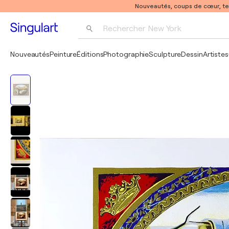
Nouveautés, coups de cœur, t
Rechercher 
New York
Photographie
Nouveautés
Peinture
Éditions
Photographie
Sculpture
Dessin
Artistes
Pop Art
Pablo Picasso