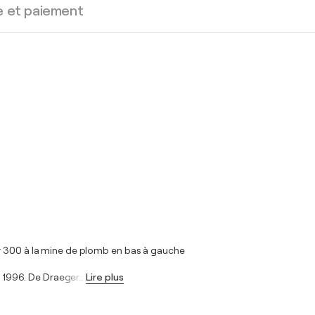
e et paiement
r 300 à la mine de plomb en bas à gauche
d, 1996. De Draeger
…
Lire plus