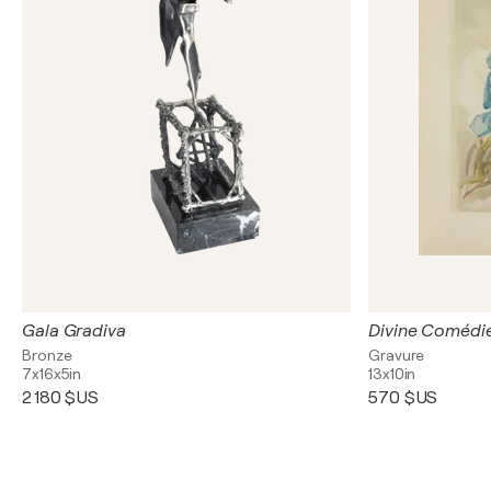
Gala Gradiva
Bronze
Gravure
7x16x5in
13x10in
2 180 $US
570 $US