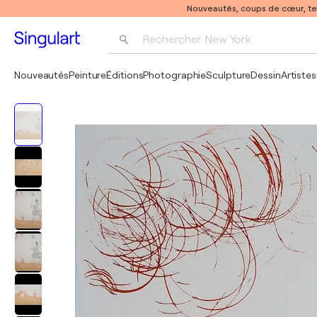
Nouveautés, coups de cœur, t
Rechercher 
New York
Photographie
Nouveautés
Peinture
Éditions
Photographie
Sculpture
Dessin
Artistes
Pop Art
Pablo Picasso