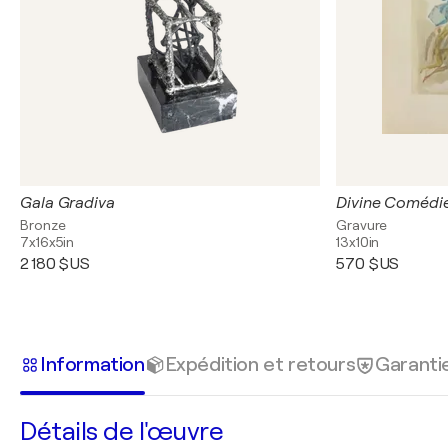
Gala Gradiva
Bronze
Gravure
7x16x5in
13x10in
2 180 $US
570 $US
Information
Expédition et retours
Garanti
Détails de l'œuvre