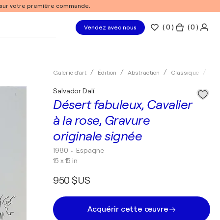
% sur votre première commande.
(
0
)
( 0 )
Vendez avec nous
Galerie d'art
Édition
Abstraction
Classique
Gra
Salvador Dalí
Désert fabuleux, Cavalier
à la rose, Gravure
originale signée
1980
• Espagne
15 x 15 in
950 $US
Acquérir cette œuvre