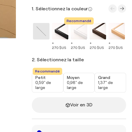
1. Sélectionnez la couleur
Recommandé
+
+
+
+
+
270 $US
270 $US
270 $US
270 $US
27
2. Sélectionnez la taille
Recommandé
Petit
Moyen
Grand
0,59" de
0,98" de
1,37" de
large
large
large
Voir en 3D