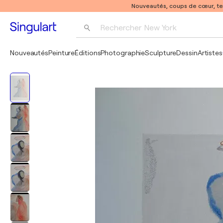
Nouveautés, coups de cœur, t
Rechercher 
New York
Photographie
Nouveautés
Peinture
Éditions
Photographie
Sculpture
Dessin
Artistes
Pop Art
Pablo Picasso