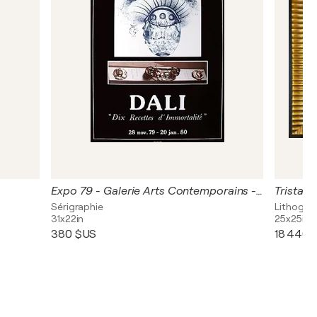
Expo 79 - Galerie Arts Contemporains - Dix recettes d'immortalité
Tristan 
Sérigraphie
Lithograp
31x22in
25x25in
380 $US
18 440 