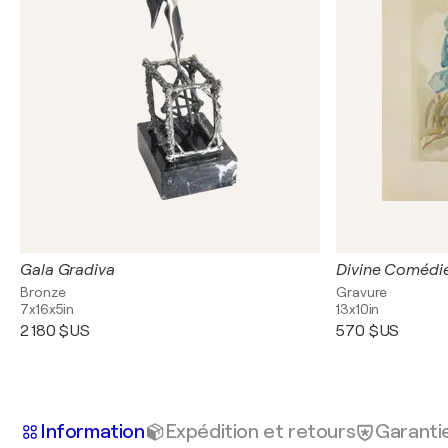
Gala Gradiva
Bronze
Gravure
7x16x5in
13x10in
2 180 $US
570 $US
Information
Expédition et retours
Garanti