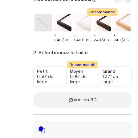
Recommandé
+
+
+
+
+
240 $US
240 $US
240 $US
240 $US
24
2. Sélectionnez la taille
Recommandé
Petit
Moyen
Grand
0,59" de
0,98" de
1,37" de
large
large
large
Voir en 3D