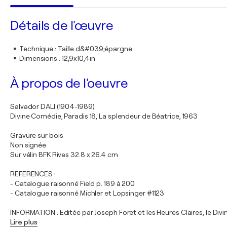
Détails de l'œuvre
Technique
:
Taille d&#039;épargne
Dimensions
:
12,9x10,4in
À propos de l'oeuvre
Salvador DALI (1904-1989)
Divine Comédie, Paradis 18, La splendeur de Béatrice, 1963
Gravure sur bois
Non signée
Sur vélin BFK Rives 32.8 x 26.4 cm
REFERENCES :
- Catalogue raisonné Field p. 189 à 200
- Catalogue raisonné Michler et Lopsinger #1123
INFORMATION : Editée par Joseph Foret et les Heures Claires, le Divi
Lire plus