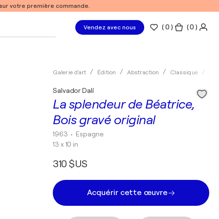
% sur votre première commande.
(
0
)
( 0 )
Vendez avec nous
Galerie d'art
Édition
Abstraction
Classique
Tai
Salvador Dalí
La splendeur de Béatrice,
Bois gravé original
1963
• Espagne
13 x 10 in
310 $US
Acquérir cette œuvre