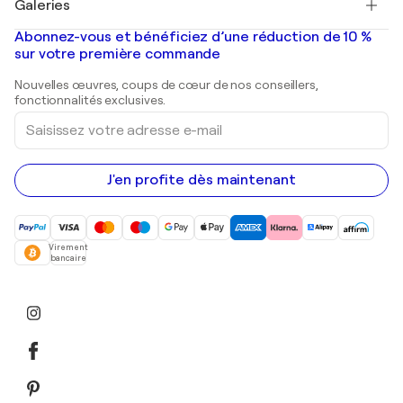
Galeries
Tableaux abstraits à vendre
Banksy
Peintures à l'huile
Mr. Brainwash
Galeries d'art en France
Abonnez-vous et bénéficiez d’une réduction de 10 %
Peintures de paysage
Shepard Fairey
Galeries d'art en Belgique
sur votre première commande
Estampes
Sculptures
Nouvelles œuvres, coups de cœur de nos conseillers,
Peintures acryliques
fonctionnalités exclusives.
Saisissez
votre
adresse
e-
mail
J'en profite dès maintenant
Virement
bancaire