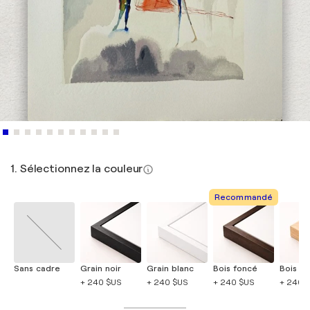
1. Sélectionnez la couleur
Recommandé
Sans cadre
Grain noir
Grain blanc
Bois foncé
Bois cla
+ 240 $US
+ 240 $US
+ 240 $US
+ 240 