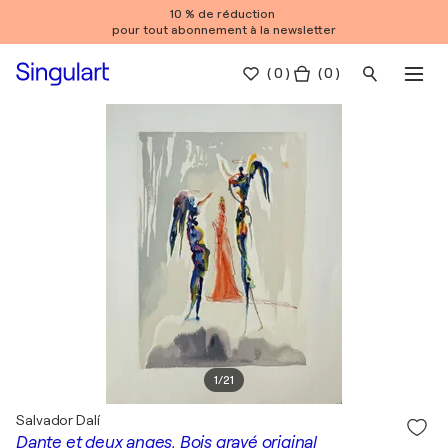
10 % de réduction
pour tout abonnement à la newsletter
(
0
)
( 0 )
1
/
21
Salvador Dalí
Dante et deux anges, Bois gravé original