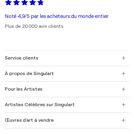
Noté 4,9/5 par les acheteurs du monde entier
Plus de 20 000 avis clients
Service clients
Nous contacter
À propos de Singulart
Expédition
Politique de retour
A propos de nous
Témoignages de clients
Pour les Artistes
FAQ
Offrir une carte cadeau
Sociétés affiliées
Rejoignez notre programme commercial
Rejoindre Singulart en tant qu'artiste
Nos artistes
Mon compte
Artistes Célèbres sur Singulart
Se connecter en tant qu'Artiste
Magazine Singulart
Protection acheteur
Emplois
+33 1 76 44 06 42
Henri Matisse
Découvrez une sélection d'art original
Œuvres d'art à vendre
Marc Chagall
Pablo Picasso
Tableaux à vendre
Salvador Dalí