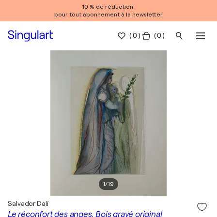
10 % de réduction
pour tout abonnement à la newsletter
(
0
)
( 0 )
1
/
19
Salvador Dalí
Le réconfort des anges, Bois gravé original