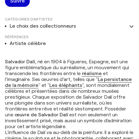
Suivre
CATÉGORIES D'ARTISTES
Le choix des collectionneurs
RÉFÉRENCES
Artiste célèbre
Salvador Dalí
, né en 1904 à Figueres, Espagne, est une
figure emblématique du surréalisme, un mouvement qui
transcende les frontières entre le
réalisme
et
l’imaginaire. Ses œuvres d’art, telles que "
La persistance
de la mémoire
" et "
Les éléphants
", sont mondialement
célèbres et présentées dans de nombreux musées
prestigieux. Chaque exposition de Salvador Dalí offre
une plongée dans son univers surréaliste, où les
frontières entre rêve et réalité s'estompent. Posséder
une
œuvre de Salvador Dalí
est non seulement un
investissement prisé, mais aussi un symbole d'admiration
pour cet artiste légendaire.
L'influence de Dalí va au-delà de la peinture. Il a exploré le
cinéma, la sculpture et la photographie, collaborant avec