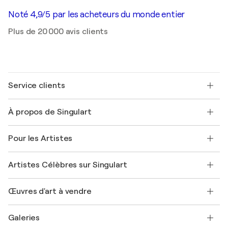
Noté 4,9/5 par les acheteurs du monde entier
Plus de 20 000 avis clients
Service clients
Nous contacter
À propos de Singulart
Expédition
Politique de retour
A propos de nous
Témoignages de clients
Pour les Artistes
FAQ
Offrir une carte cadeau
Sociétés affiliées
Rejoignez notre programme commercial
Rejoindre Singulart en tant qu'artiste
Nos artistes
Mon compte
Artistes Célèbres sur Singulart
Se connecter en tant qu'Artiste
Magazine Singulart
Protection acheteur
Emplois
+33 1 76 44 06 42
Henri Matisse
Découvrez une sélection d'art original
Œuvres d'art à vendre
Marc Chagall
Pablo Picasso
Tableaux à vendre
Salvador Dalí
Galeries
Tableaux abstraits à vendre
Banksy