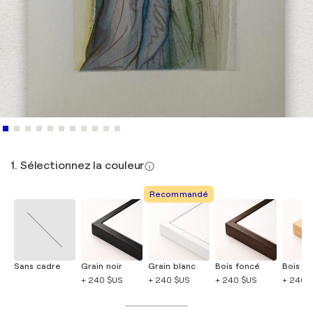
1. Sélectionnez la couleur
Recommandé
Sans cadre
Grain noir
Grain blanc
Bois foncé
Bois cla
+ 240 $US
+ 240 $US
+ 240 $US
+ 240 