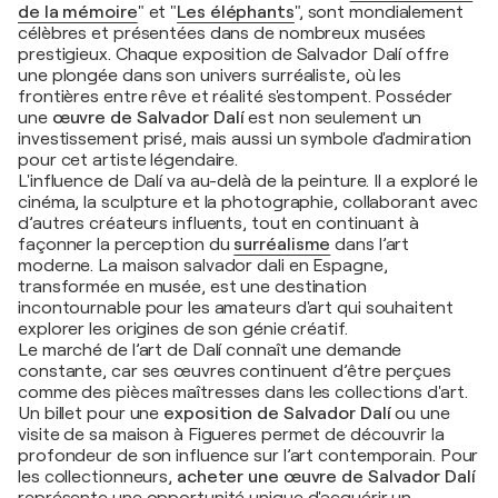
de la mémoire
" et "
Les éléphants
", sont mondialement
célèbres et présentées dans de nombreux musées
prestigieux. Chaque exposition de Salvador Dalí offre
une plongée dans son univers surréaliste, où les
frontières entre rêve et réalité s'estompent. Posséder
une
œuvre de Salvador Dalí
est non seulement un
investissement prisé, mais aussi un symbole d'admiration
pour cet artiste légendaire.
L'influence de Dalí va au-delà de la peinture. Il a exploré le
cinéma, la sculpture et la photographie, collaborant avec
d’autres créateurs influents, tout en continuant à
façonner la perception du
surréalisme
dans l’art
moderne. La maison salvador dali en Espagne,
transformée en musée, est une destination
incontournable pour les amateurs d'art qui souhaitent
explorer les origines de son génie créatif.
Le marché de l’art de Dalí connaît une demande
constante, car ses œuvres continuent d’être perçues
comme des pièces maîtresses dans les collections d'art.
Un billet pour une
exposition de Salvador Dalí
ou une
visite de sa maison à Figueres permet de découvrir la
profondeur de son influence sur l’art contemporain. Pour
les collectionneurs,
acheter une œuvre de Salvador Dalí