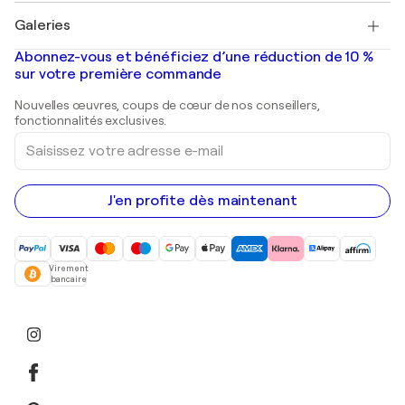
Tableaux à vendre
Salvador Dalí
Galeries
Tableaux abstraits à vendre
Banksy
Peintures à l'huile
Mr. Brainwash
Galeries d'art en France
Abonnez-vous et bénéficiez d’une réduction de 10 %
Peintures de paysage
Shepard Fairey
Galeries d'art en Belgique
sur votre première commande
Estampes
Sculptures
Nouvelles œuvres, coups de cœur de nos conseillers,
Peintures acryliques
fonctionnalités exclusives.
Saisissez
votre
adresse
e-
mail
J'en profite dès maintenant
Virement
bancaire