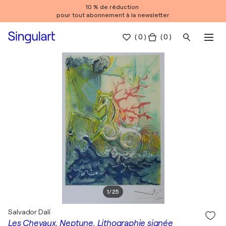
10 % de réduction
pour tout abonnement à la newsletter
(
0
)
( 0 )
1
/
25
Salvador Dalí
Les Chevaux, Neptune, Lithographie signée