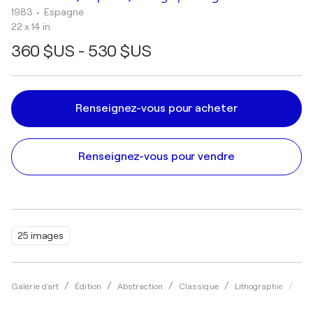
1983
• Espagne
22 x 14 in
360 $US - 530 $US
Renseignez-vous pour acheter
Renseignez-vous pour vendre
25 images
Galerie d'art
Édition
Abstraction
Classique
Lithographie
Sal