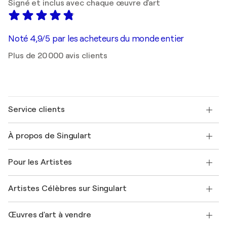
Signé et inclus avec chaque œuvre d'art
Noté 4,9/5 par les acheteurs du monde entier
Plus de 20 000 avis clients
Service clients
Nous contacter
À propos de Singulart
Expédition
Politique de retour
A propos de nous
Témoignages de clients
Pour les Artistes
FAQ
Offrir une carte cadeau
Sociétés affiliées
Rejoignez notre programme commercial
Rejoindre Singulart en tant qu'artiste
Nos artistes
Mon compte
Artistes Célèbres sur Singulart
Se connecter en tant qu'Artiste
Magazine Singulart
Protection acheteur
Emplois
+33 1 76 44 06 42
Henri Matisse
Découvrez une sélection d'art original
Œuvres d'art à vendre
Marc Chagall
Pablo Picasso