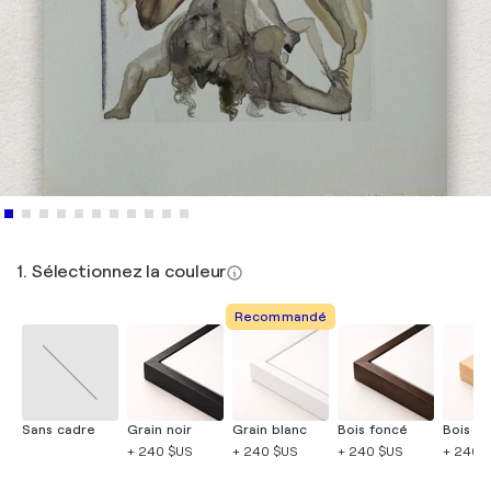
1. Sélectionnez la couleur
Recommandé
Sans cadre
Grain noir
Grain blanc
Bois foncé
Bois cla
+ 240 $US
+ 240 $US
+ 240 $US
+ 240 