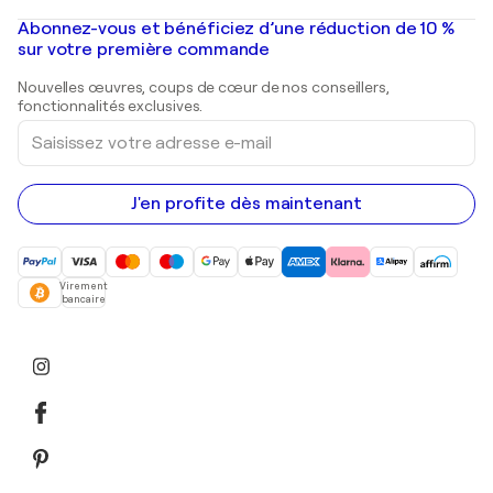
Peintures à l'huile
Mr. Brainwash
Galeries d'art en France
Abonnez-vous et bénéficiez d’une réduction de 10 %
Peintures de paysage
Shepard Fairey
Galeries d'art en Belgique
sur votre première commande
Estampes
Sculptures
Nouvelles œuvres, coups de cœur de nos conseillers,
Peintures acryliques
fonctionnalités exclusives.
Saisissez
votre
adresse
e-
mail
J'en profite dès maintenant
Virement
bancaire