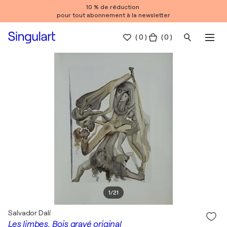
10 % de réduction
pour tout abonnement à la newsletter
(
0
)
( 0 )
1
/
21
Salvador Dalí
Les limbes, Bois gravé original