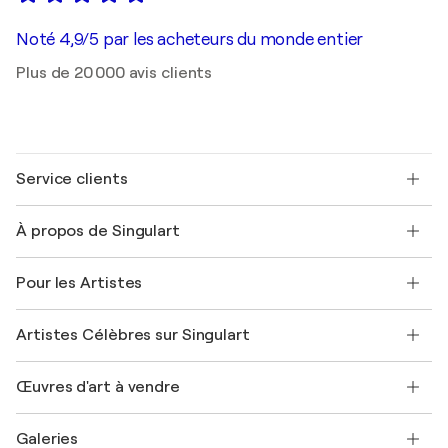
Noté 4,9/5 par les acheteurs du monde entier
Plus de 20 000 avis clients
Service clients
Nous contacter
À propos de Singulart
Expédition
Politique de retour
A propos de nous
Témoignages de clients
Pour les Artistes
FAQ
Offrir une carte cadeau
Sociétés affiliées
Rejoignez notre programme commercial
Rejoindre Singulart en tant qu'artiste
Nos artistes
Mon compte
Artistes Célèbres sur Singulart
Se connecter en tant qu'Artiste
Magazine Singulart
Protection acheteur
Emplois
+33 1 76 44 06 42
Henri Matisse
Découvrez une sélection d'art original
Œuvres d'art à vendre
Marc Chagall
Pablo Picasso
Tableaux à vendre
Salvador Dalí
Galeries
Tableaux abstraits à vendre
Banksy