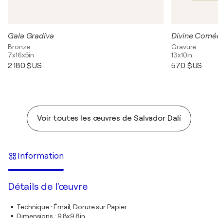
Gala Gradiva
Bronze
Gravure
7x16x5in
13x10in
2 180 $US
570 $US
Voir toutes les œuvres de Salvador Dalí
Information
Détails de l'œuvre
Technique
:
Émail, Dorure sur Papier
Dimensions
:
9,8x9,8in