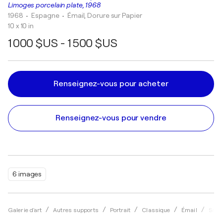
Limoges porcelain plate, 1968
1968
• Espagne
•
Émail, Dorure sur Papier
10 x 10 in
1 000 $US - 1 500 $US
Renseignez-vous pour acheter
Renseignez-vous pour vendre
6 images
Galerie d'art
Autres supports
Portrait
Classique
Émail
Salv