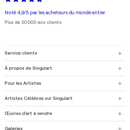
Noté 4,9/5 par les acheteurs du monde entier
Plus de 20 000 avis clients
Service clients
Nous contacter
À propos de Singulart
Expédition
Politique de retour
A propos de nous
Témoignages de clients
Pour les Artistes
FAQ
Offrir une carte cadeau
Sociétés affiliées
Rejoignez notre programme commercial
Rejoindre Singulart en tant qu'artiste
Nos artistes
Mon compte
Artistes Célèbres sur Singulart
Se connecter en tant qu'Artiste
Magazine Singulart
Protection acheteur
Emplois
+33 1 76 44 06 42
Henri Matisse
Découvrez une sélection d'art original
Œuvres d'art à vendre
Marc Chagall
Pablo Picasso
Tableaux à vendre
Salvador Dalí
Galeries
Tableaux abstraits à vendre