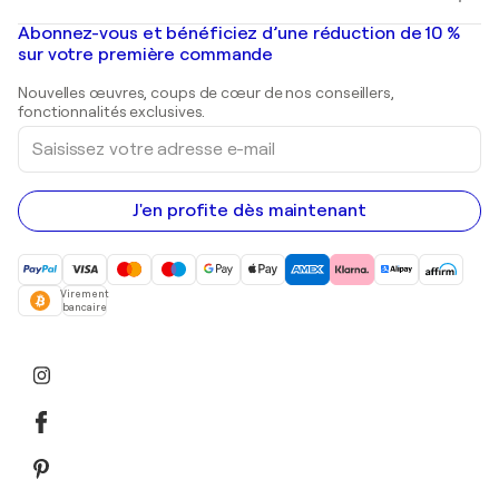
Banksy
Peintures à l'huile
Mr. Brainwash
Galeries d'art en France
Abonnez-vous et bénéficiez d’une réduction de 10 %
Peintures de paysage
Shepard Fairey
Galeries d'art en Belgique
sur votre première commande
Estampes
Sculptures
Nouvelles œuvres, coups de cœur de nos conseillers,
Peintures acryliques
fonctionnalités exclusives.
Saisissez
votre
adresse
e-
mail
J'en profite dès maintenant
Virement
bancaire