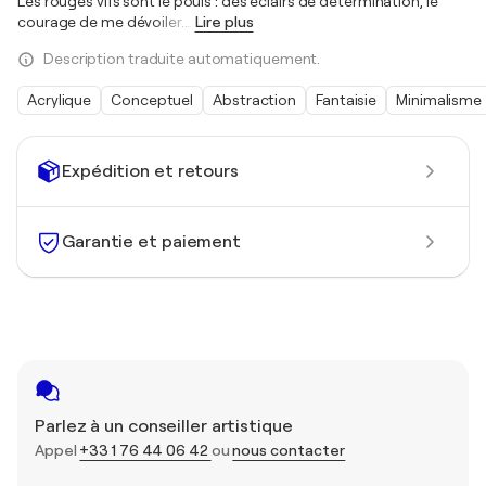
Les rouges vifs sont le pouls : des éclairs de détermination, le
courage de me dévoiler.
…
Lire plus
Description traduite automatiquement.
Acrylique
Conceptuel
Abstraction
Fantaisie
Minimalisme
Expédition et retours
Garantie et paiement
Parlez à un conseiller artistique
Appel
+33 1 76 44 06 42
ou
nous contacter