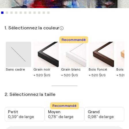
1. Sélectionnez la couleur
Recommandé
Sans cadre
Grain noir
Grain blanc
Bois foncé
Bois cla
+ 520 $US
+ 520 $US
+ 520 $US
+ 520 
2. Sélectionnez la taille
Recommandé
Petit
Moyen
Grand
0,39" de large
0,78" de large
0,98" de large