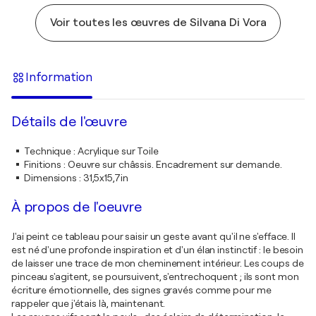
Voir toutes les œuvres de Silvana Di Vora
Information
Détails de l'œuvre
Technique
:
Acrylique sur Toile
Finitions
:
Oeuvre sur châssis. Encadrement sur demande.
Dimensions
:
31,5x15,7in
À propos de l'oeuvre
J'ai peint ce tableau pour saisir un geste avant qu'il ne s'efface. Il
est né d'une profonde inspiration et d'un élan instinctif : le besoin
de laisser une trace de mon cheminement intérieur. Les coups de
pinceau s'agitent, se poursuivent, s'entrechoquent ; ils sont mon
écriture émotionnelle, des signes gravés comme pour me
rappeler que j'étais là, maintenant.