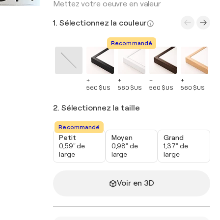
Mettez votre oeuvre en valeur
1. Sélectionnez la couleur
Recommandé
+
+
+
+
+
560 $US
560 $US
560 $US
560 $US
56
2. Sélectionnez la taille
Recommandé
Petit
Moyen
Grand
0,59" de
0,98" de
1,37" de
large
large
large
Voir en 3D