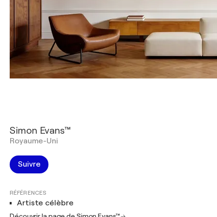
Simon Evans™
Royaume-Uni
Suivre
RÉFÉRENCES
Artiste célèbre
Découvrir la page de Simon Evans™