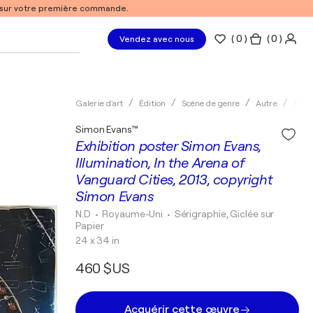
% sur votre première commande.
(
0
)
( 0 )
Vendez avec nous
Galerie d'art
Édition
Scène de genre
Autre
Séri
Simon Evans™
Exhibition poster Simon Evans,
Illumination, In the Arena of
Vanguard Cities, 2013, copyright
Simon Evans
N.D
• Royaume-Uni
•
Sérigraphie, Giclée sur
Papier
24 x 34 in
460 $US
Acquérir cette œuvre