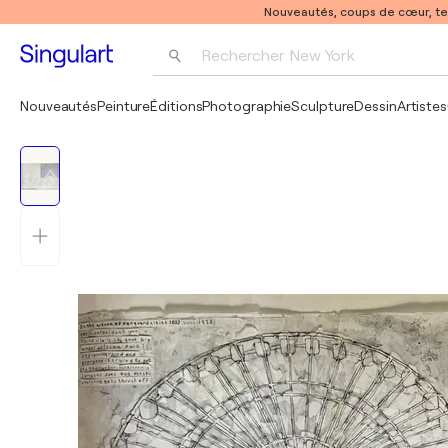
Nouveautés, coups de cœur, t
Rechercher 
New York
Photographie
Nouveautés
Peinture
Éditions
Photographie
Sculpture
Dessin
Artistes
Pop Art
Pablo Picasso