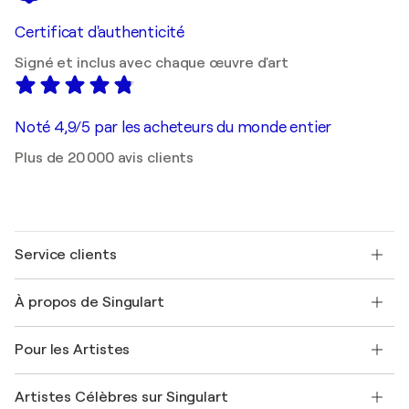
Certificat d'authenticité
Signé et inclus avec chaque œuvre d'art
Noté 4,9/5 par les acheteurs du monde entier
Plus de 20 000 avis clients
Service clients
Nous contacter
À propos de Singulart
Expédition
Politique de retour
A propos de nous
Témoignages de clients
Pour les Artistes
FAQ
Offrir une carte cadeau
Sociétés affiliées
Rejoignez notre programme commercial
Rejoindre Singulart en tant qu'artiste
Nos artistes
Mon compte
Artistes Célèbres sur Singulart
Se connecter en tant qu'Artiste
Magazine Singulart
Protection acheteur