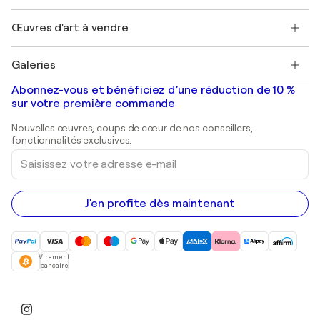
Emplois
+33 1 76 44 06 42
Henri Matisse
Découvrez une sélection d'art original
Œuvres d'art à vendre
Marc Chagall
Pablo Picasso
Tableaux à vendre
Salvador Dalí
Galeries
Tableaux abstraits à vendre
Banksy
Peintures à l'huile
Mr. Brainwash
Galeries d'art en France
Abonnez-vous et bénéficiez d’une réduction de 10 %
Peintures de paysage
Shepard Fairey
Galeries d'art en Belgique
sur votre première commande
Estampes
Sculptures
Nouvelles œuvres, coups de cœur de nos conseillers,
Peintures acryliques
fonctionnalités exclusives.
Saisissez
votre
adresse
e-
mail
J'en profite dès maintenant
Virement
bancaire