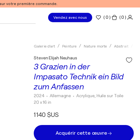
% sur votre première commande.
(
0
)
( 0 )
Vendez avec nous
Galerie d'art
Peinture
Nature morte
Abstrait
Ac
Steven Elijah Neuhaus
3 Grazien in der
Impasato Technik ein Bild
zum Anfassen
2024
• Allemagne
•
Acrylique, Huile sur Toile
20 x 16 in
1 140 $US
Acquérir cette œuvre