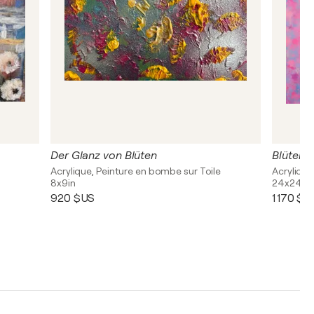
Der Glanz von Blüten
Blüten 
Acrylique, Peinture en bombe sur Toile
Acrylique
8x9in
24x24in
920 $US
1 170 $U