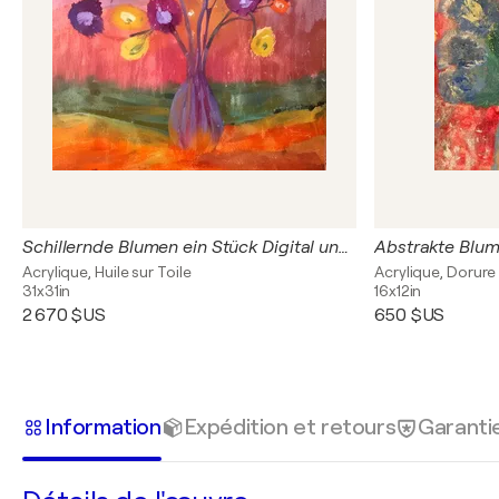
Schillernde Blumen ein Stück Digital und Analog Kombiniert
Abstrakte Blu
Acrylique, Huile sur Toile
Acrylique, Dorure
31x31in
16x12in
2 670 $US
650 $US
Information
Expédition et retours
Garanti