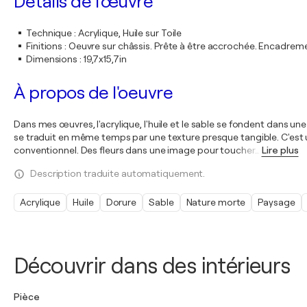
Détails de l'œuvre
Technique
:
Acrylique, Huile sur Toile
Finitions
:
Oeuvre sur châssis. Prête à être accrochée. Encadre
Dimensions
:
19,7x15,7in
À propos de l'oeuvre
Dans mes œuvres, l'acrylique, l'huile et le sable se fondent dans u
se traduit en même temps par une texture presque tangible. C'est u
conventionnel. Des fleurs dans une image pour toucher
…
Lire plus
Description traduite automatiquement.
Acrylique
Huile
Dorure
Sable
Nature morte
Paysage
Découvrir dans des intérieurs
Pièce