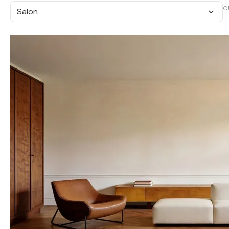
O
Salon