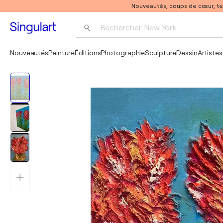
Nouveautés, coups de cœur, t
Rechercher 
New York
Photographie
Nouveautés
Peinture
Éditions
Photographie
Sculpture
Dessin
Artistes
Pop Art
Pablo Picasso