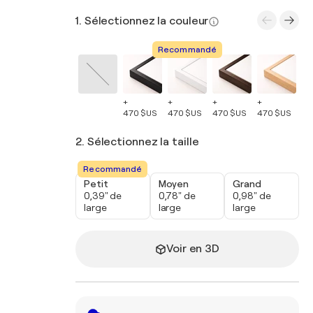
1. Sélectionnez la couleur
Recommandé
+
+
+
+
+
470 $US
470 $US
470 $US
470 $US
47
2. Sélectionnez la taille
Recommandé
Petit
Moyen
Grand
0,39" de
0,78" de
0,98" de
large
large
large
Voir en 3D