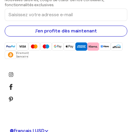
Peintures acryliques
fonctionnalités exclusives.
Saisissez
votre
adresse
e-
mail
J'en profite dès maintenant
Virement
bancaire
Français | USD