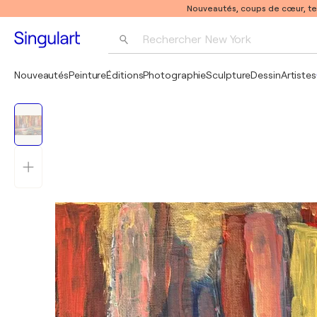
Nouveautés, coups de cœur, t
Rechercher 
New York
Photographie
Nouveautés
Peinture
Éditions
Photographie
Sculpture
Dessin
Artistes
Pop Art
Pablo Picasso