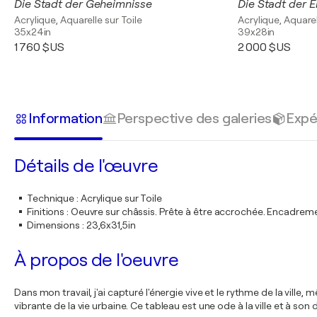
Die Stadt der Geheimnisse
Die Stadt der 
Acrylique, Aquarelle sur Toile
Acrylique, Aquarel
35x24in
39x28in
1 760 $US
2 000 $US
Information
Perspective des galeries
Expé
Détails de l'œuvre
Technique
:
Acrylique sur Toile
Finitions
:
Oeuvre sur châssis. Prête à être accrochée. Encadre
Dimensions
:
23,6x31,5in
À propos de l'oeuvre
Dans mon travail, j'ai capturé l'énergie vive et le rythme de la vill
vibrante de la vie urbaine. Ce tableau est une ode à la ville et à so