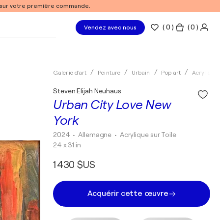
% sur votre première commande.
(
0
)
( 0 )
Vendez avec nous
Galerie d'art
Peinture
Urbain
Pop art
Acrylique
Steven Elijah Neuhaus
Urban City Love New
York
2024
• Allemagne
•
Acrylique sur Toile
24 x 31 in
1 430 $US
Acquérir cette œuvre