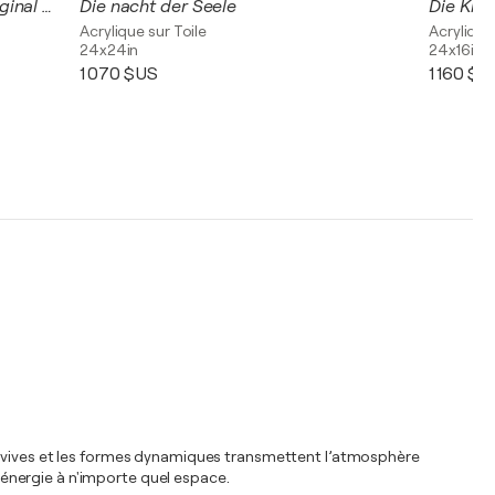
City unter Flammen der Kunst (Orginal Werk) limitiert
Die nacht der Seele
Acrylique sur Toile
Acrylique
24x24in
24x16in
1 070 $US
1 160 $U
leurs vives et les formes dynamiques transmettent l’atmosphère
d'énergie à n'importe quel espace.