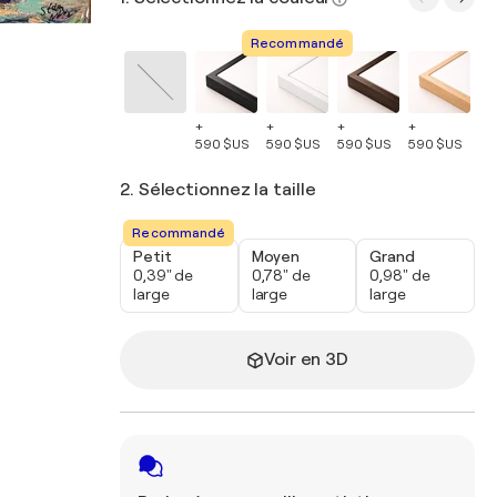
Recommandé
+
+
+
+
+
590 $US
590 $US
590 $US
590 $US
59
2. Sélectionnez la taille
Recommandé
Petit
Moyen
Grand
0,39" de
0,78" de
0,98" de
large
large
large
Voir en 3D