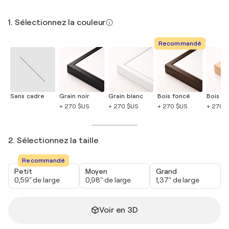
1. Sélectionnez la couleur
Recommandé
Sans cadre
Grain noir
Grain blanc
Bois foncé
Bois cla
+ 270 $US
+ 270 $US
+ 270 $US
+ 270 
2. Sélectionnez la taille
Recommandé
Petit
Moyen
Grand
0,59" de large
0,98" de large
1,37" de large
Voir en 3D