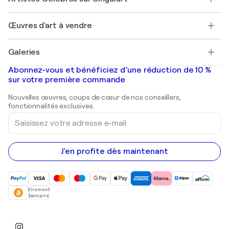
Magazine Singulart
Protection acheteur
Emplois
+33 1 76 44 06 42
Henri Matisse
Découvrez une sélection d'art original
Œuvres d'art à vendre
Marc Chagall
Pablo Picasso
Tableaux à vendre
Salvador Dalí
Galeries
Tableaux abstraits à vendre
Banksy
Peintures à l'huile
Mr. Brainwash
Galeries d'art en France
Abonnez-vous et bénéficiez d’une réduction de 10 %
Peintures de paysage
Shepard Fairey
Galeries d'art en Belgique
sur votre première commande
Estampes
Sculptures
Nouvelles œuvres, coups de cœur de nos conseillers,
Peintures acryliques
fonctionnalités exclusives.
Saisissez
votre
adresse
e-
mail
J'en profite dès maintenant
Virement
bancaire