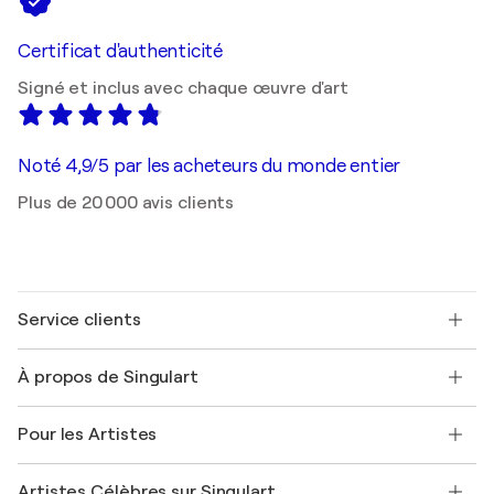
Certificat d'authenticité
Signé et inclus avec chaque œuvre d'art
Noté 4,9/5 par les acheteurs du monde entier
Plus de 20 000 avis clients
Service clients
Nous contacter
À propos de Singulart
Expédition
Politique de retour
A propos de nous
Témoignages de clients
Pour les Artistes
FAQ
Offrir une carte cadeau
Sociétés affiliées
Rejoignez notre programme commercial
Rejoindre Singulart en tant qu'artiste
Nos artistes
Mon compte
Artistes Célèbres sur Singulart
Se connecter en tant qu'Artiste