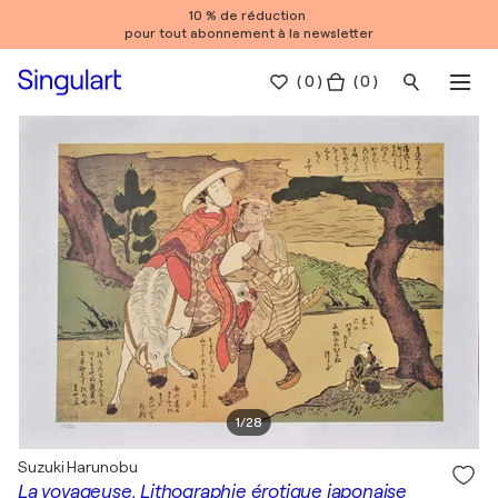
10 % de réduction
pour tout abonnement à la newsletter
(
0
)
( 0 )
1
/
28
Suzuki Harunobu
La voyageuse, Lithographie érotique japonaise