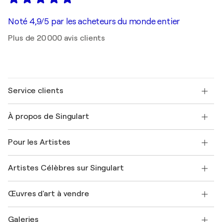
Noté 4,9/5 par les acheteurs du monde entier
Plus de 20 000 avis clients
Service clients
Nous contacter
À propos de Singulart
Expédition
Politique de retour
A propos de nous
Témoignages de clients
Pour les Artistes
FAQ
Offrir une carte cadeau
Sociétés affiliées
Rejoignez notre programme commercial
Rejoindre Singulart en tant qu'artiste
Nos artistes
Mon compte
Artistes Célèbres sur Singulart
Se connecter en tant qu'Artiste
Magazine Singulart
Protection acheteur
Emplois
+33 1 76 44 06 42
Henri Matisse
Découvrez une sélection d'art original
Œuvres d'art à vendre
Marc Chagall
Pablo Picasso
Tableaux à vendre
Salvador Dalí
Galeries
Tableaux abstraits à vendre