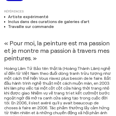
RÉFÉRENCES
Artiste expérimenté
Inclus dans des curations de galeries d'art
Travaille sur commande
« Pour moi, la peinture est ma passion
et je montre ma passion à travers mes
peintures. »
Hoàng Lâm Tứ Bảo tên thật là (Hoàng Thành Lâm) nghệ
sĩ đến từ Việt Nam theo đuổi dòng tranh trừu tượng như
một cách thể hiện Vous n'avez plus besoin de le faire. Bắt
đầu hành trình nghệ thuật một cách muộn màn, en 2003
khi làm phụ việc tại một cột cột cửa hàng thời trang nhỏ
khi được giao Nhiệm vụ vẽ trang trí et kết cườmột bước
ngoặt ngờ đã mở ra canh cửa sáng tạo trong cuộc đời
tôi. En 2006, il s'est avéré qu'il y avait beaucoup de
choses à faire en 2006. Tác phẩm thường lấy cảm hứng
từ thiên nhiên et à những chuyển động xã hội phản ánh