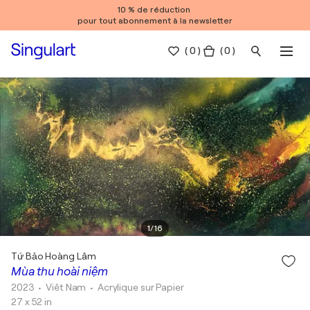
10 % de réduction
pour tout abonnement à la newsletter
(
0
)
( 0 )
1
/
16
Tứ Bảo Hoàng Lâm
Mùa thu hoài niệm
2023
• Viêt Nam
•
Acrylique sur Papier
27 x 52 in