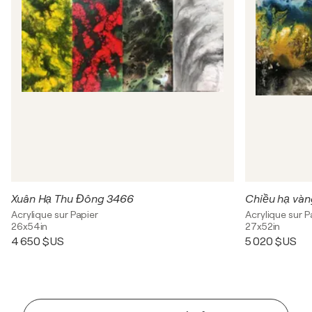
Xuân Hạ Thu Đông 3466
Chiều hạ vàng
Acrylique sur Papier
Acrylique sur P
26x54in
27x52in
4 650 $US
5 020 $US