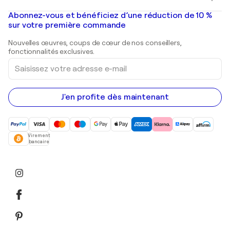
Banksy
Peintures à l'huile
Mr. Brainwash
Galeries d'art en France
Abonnez-vous et bénéficiez d’une réduction de 10 %
Peintures de paysage
Shepard Fairey
Galeries d'art en Belgique
sur votre première commande
Estampes
Sculptures
Nouvelles œuvres, coups de cœur de nos conseillers,
Peintures acryliques
fonctionnalités exclusives.
Saisissez
votre
adresse
e-
mail
J'en profite dès maintenant
Virement
bancaire