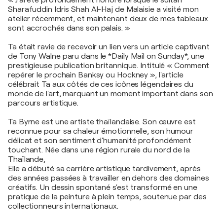
« J’ai été profondément honoré lorsque le sultan
Sharafuddin Idris Shah Al-Haj de Malaisie a visité mon
atelier récemment, et maintenant deux de mes tableaux
sont accrochés dans son palais. »
Ta était ravie de recevoir un lien vers un article captivant
de Tony Walne paru dans le *Daily Mail on Sunday*, une
prestigieuse publication britannique. Intitulé « Comment
repérer le prochain Banksy ou Hockney », l'article
célébrait Ta aux côtés de ces icônes légendaires du
monde de l'art, marquant un moment important dans son
parcours artistique.
Ta Byrne est une artiste thaïlandaise. Son œuvre est
reconnue pour sa chaleur émotionnelle, son humour
délicat et son sentiment d'humanité profondément
touchant. Née dans une région rurale du nord de la
Thaïlande,
Elle a débuté sa carrière artistique tardivement, après
des années passées à travailler en dehors des domaines
créatifs. Un dessin spontané s'est transformé en une
pratique de la peinture à plein temps, soutenue par des
collectionneurs internationaux.