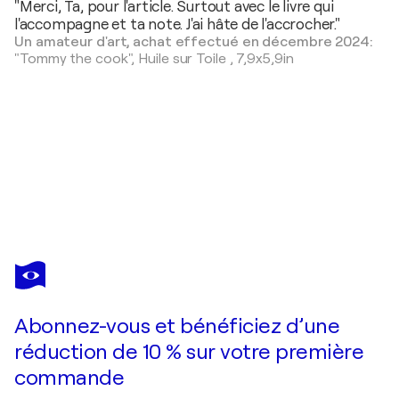
"Merci, Ta, pour l'article. Surtout avec le livre qui
l'accompagne et ta note. J'ai hâte de l'accrocher."
Un amateur d'art, achat effectué en décembre 2024:
"Tommy the cook",
Huile sur Toile
,
7,9x5,9in
TA
BYRNE
Vous avez adoré cette oeuvre mais elle est vendue ?
Lovers, to love somebody ( I was listening to Nina Simone )
Abonnez-vous et bénéficiez d’une
Je passe commande
réduction de 10 % sur votre première
commande