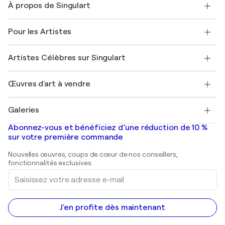
À propos de Singulart
Expédition
Politique de retour
A propos de nous
Témoignages de clients
Pour les Artistes
FAQ
Offrir une carte cadeau
Sociétés affiliées
Rejoignez notre programme commercial
Rejoindre Singulart en tant qu'artiste
Nos artistes
Mon compte
Artistes Célèbres sur Singulart
Se connecter en tant qu'Artiste
Magazine Singulart
Protection acheteur
Emplois
+33 1 76 44 06 42
Henri Matisse
Découvrez une sélection d'art original
Œuvres d'art à vendre
Marc Chagall
Pablo Picasso
Tableaux à vendre
Salvador Dalí
Galeries
Tableaux abstraits à vendre
Banksy
Peintures à l'huile
Mr. Brainwash
Galeries d'art en France
Abonnez-vous et bénéficiez d’une réduction de 10 %
Peintures de paysage
Shepard Fairey
Galeries d'art en Belgique
sur votre première commande
Estampes
Sculptures
Nouvelles œuvres, coups de cœur de nos conseillers,
Peintures acryliques
fonctionnalités exclusives.
Saisissez
votre
adresse
e-
mail
J'en profite dès maintenant