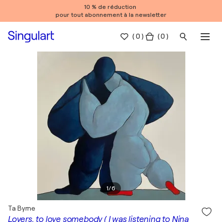
10 % de réduction
pour tout abonnement à la newsletter
(
0
)
( 0 )
1
/
6
Ta Byrne
Lovers, to love somebody ( I was listening to Nina