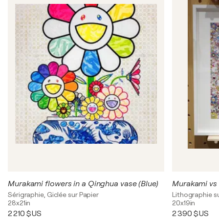
Murakami flowers in a Qinghua vase (Blue)
Murakami vs
Sérigraphie, Giclée sur Papier
Lithographie s
28x21in
20x19in
2 210 $US
2 390 $US