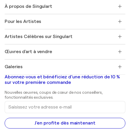
Nous contacter
À propos de Singulart
Expédition
Politique de retour
A propos de nous
Témoignages de clients
Pour les Artistes
FAQ
Offrir une carte cadeau
Sociétés affiliées
Rejoignez notre programme commercial
Rejoindre Singulart en tant qu'artiste
Nos artistes
Mon compte
Artistes Célèbres sur Singulart
Se connecter en tant qu'Artiste
Magazine Singulart
Protection acheteur
Emplois
+33 1 76 44 06 42
Henri Matisse
Découvrez une sélection d'art original
Œuvres d'art à vendre
Marc Chagall
Pablo Picasso
Tableaux à vendre
Salvador Dalí
Galeries
Tableaux abstraits à vendre
Banksy
Peintures à l'huile
Mr. Brainwash
Galeries d'art en France
Abonnez-vous et bénéficiez d’une réduction de 10 %
Peintures de paysage
Shepard Fairey
Galeries d'art en Belgique
sur votre première commande
Estampes
Sculptures
Nouvelles œuvres, coups de cœur de nos conseillers,
Peintures acryliques
fonctionnalités exclusives.
Saisissez
votre
adresse
e-
mail
J'en profite dès maintenant