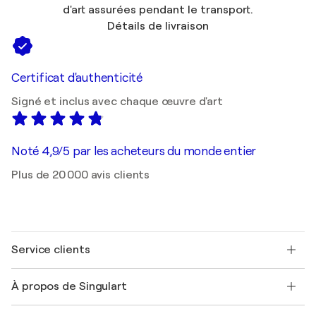
d'art assurées pendant le transport.
Détails de livraison
Certificat d'authenticité
Signé et inclus avec chaque œuvre d'art
Noté 4,9/5 par les acheteurs du monde entier
Plus de 20 000 avis clients
Service clients
Nous contacter
À propos de Singulart
Expédition
Politique de retour
A propos de nous
Témoignages de clients