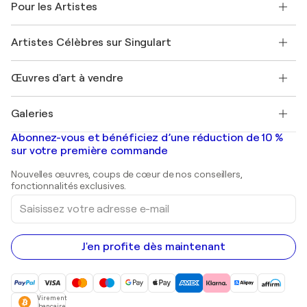
Pour les Artistes
FAQ
Offrir une carte cadeau
Sociétés affiliées
Rejoignez notre programme commercial
Rejoindre Singulart en tant qu'artiste
Nos artistes
Mon compte
Artistes Célèbres sur Singulart
Se connecter en tant qu'Artiste
Magazine Singulart
Protection acheteur
Emplois
+33 1 76 44 06 42
Henri Matisse
Découvrez une sélection d'art original
Œuvres d'art à vendre
Marc Chagall
Pablo Picasso
Tableaux à vendre
Salvador Dalí
Galeries
Tableaux abstraits à vendre
Banksy
Peintures à l'huile
Mr. Brainwash
Galeries d'art en France
Abonnez-vous et bénéficiez d’une réduction de 10 %
Peintures de paysage
Shepard Fairey
Galeries d'art en Belgique
sur votre première commande
Estampes
Sculptures
Nouvelles œuvres, coups de cœur de nos conseillers,
Peintures acryliques
fonctionnalités exclusives.
Saisissez
votre
adresse
e-
mail
J'en profite dès maintenant
Virement
bancaire