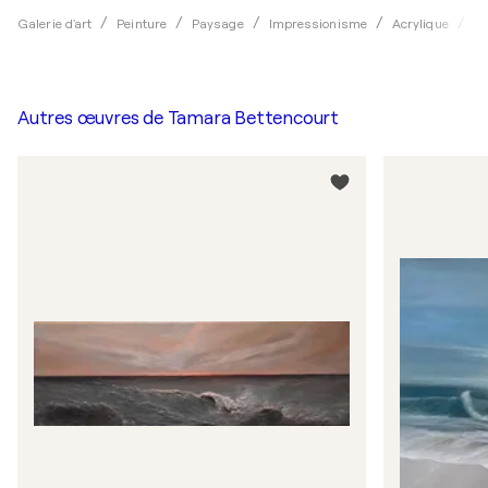
Galerie d'art
Peinture
Paysage
Impressionisme
Acrylique
Ta
Autres œuvres de
Tamara Bettencourt