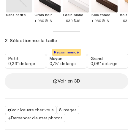
Sans cadre
Grain noir
Grain blanc
Bois foncé
Bois cla
+ 930 $US
+ 930 $US
+ 930 $US
+ 930 
2. Sélectionnez la taille
Recommandé
Petit
Moyen
Grand
0,39" de large
0,78" de large
0,98" de large
Voir en 3D
Voir l'œuvre chez vous
8 images
Demander d'autres photos