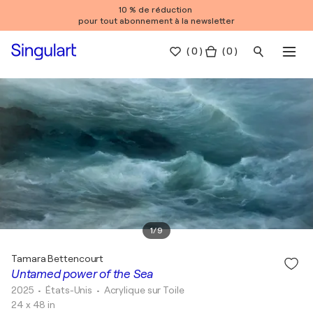
10 % de réduction
pour tout abonnement à la newsletter
(
0
)
( 0 )
1
/
9
Tamara Bettencourt
Untamed power of the Sea
2025
• États-Unis
•
Acrylique sur Toile
24 x 48 in