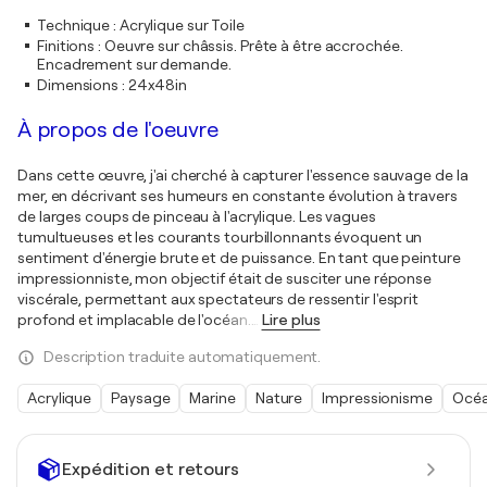
Technique
:
Acrylique sur Toile
Finitions
:
Oeuvre sur châssis. Prête à être accrochée.
Encadrement sur demande.
Dimensions
:
24x48in
À propos de l'oeuvre
Dans cette œuvre, j'ai cherché à capturer l'essence sauvage de la
mer, en décrivant ses humeurs en constante évolution à travers
de larges coups de pinceau à l'acrylique. Les vagues
tumultueuses et les courants tourbillonnants évoquent un
sentiment d'énergie brute et de puissance. En tant que peinture
impressionniste, mon objectif était de susciter une réponse
viscérale, permettant aux spectateurs de ressentir l'esprit
profond et implacable de l'océan.
…
Lire plus
Description traduite automatiquement.
Acrylique
Paysage
Marine
Nature
Impressionisme
Océ
Expédition et retours