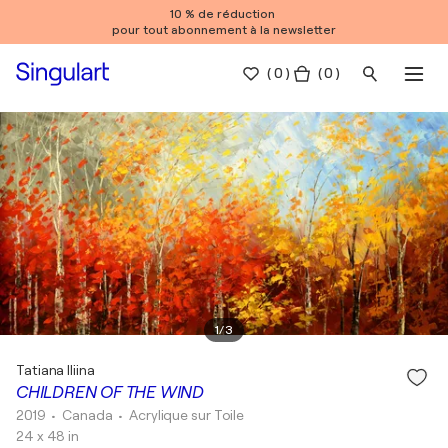
10 % de réduction
pour tout abonnement à la newsletter
(
0
)
( 0 )
1
/
3
Tatiana Iliina
CHILDREN OF THE WIND
2019
• Canada
•
Acrylique sur Toile
24 x 48 in