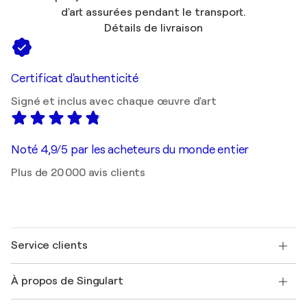
d'art assurées pendant le transport.
Détails de livraison
Certificat d'authenticité
Signé et inclus avec chaque œuvre d'art
Noté 4,9/5 par les acheteurs du monde entier
Plus de 20 000 avis clients
Service clients
Nous contacter
À propos de Singulart
Expédition
Politique de retour
A propos de nous