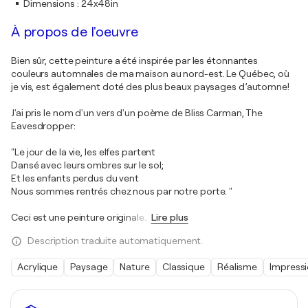
Dimensions
:
24x48in
À propos de l'oeuvre
Bien sûr, cette peinture a été inspirée par les étonnantes
couleurs automnales de ma maison au nord-est. Le Québec, où
je vis, est également doté des plus beaux paysages d’automne!
J'ai pris le nom d'un vers d'un poème de Bliss Carman, The
Eavesdropper:
"Le jour de la vie, les elfes partent
Dansé avec leurs ombres sur le sol;
Et les enfants perdus du vent
Nous sommes rentrés chez nous par notre porte. "
Ceci est une peinture originale
…
Lire plus
Description traduite automatiquement.
Acrylique
Paysage
Nature
Classique
Réalisme
Impress