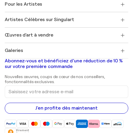
Témoignages de clients
Pour les Artistes
FAQ
Offrir une carte cadeau
Sociétés affiliées
Rejoignez notre programme commercial
Rejoindre Singulart en tant qu'artiste
Nos artistes
Mon compte
Artistes Célèbres sur Singulart
Se connecter en tant qu'Artiste
Magazine Singulart
Protection acheteur
Emplois
+33 1 76 44 06 42
Henri Matisse
Découvrez une sélection d'art original
Œuvres d'art à vendre
Marc Chagall
Pablo Picasso
Tableaux à vendre
Salvador Dalí
Galeries
Tableaux abstraits à vendre
Banksy
Peintures à l'huile
Mr. Brainwash
Galeries d'art en France
Abonnez-vous et bénéficiez d’une réduction de 10 %
Peintures de paysage
Shepard Fairey
Galeries d'art en Belgique
sur votre première commande
Estampes
Sculptures
Nouvelles œuvres, coups de cœur de nos conseillers,
Peintures acryliques
fonctionnalités exclusives.
Saisissez
votre
adresse
e-
mail
J'en profite dès maintenant
Virement