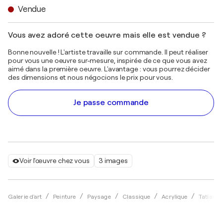
Vendue
Vous avez adoré cette oeuvre mais elle est vendue ?
Bonne nouvelle ! L'artiste travaille sur commande. Il peut réaliser
pour vous une oeuvre sur-mesure, inspirée de ce que vous avez
aimé dans la première oeuvre. L'avantage : vous pourrez décider
des dimensions et nous négocions le prix pour vous.
Je passe commande
Voir l'œuvre chez vous
3 images
Galerie d'art
Peinture
Paysage
Classique
Acrylique
Tatiana I