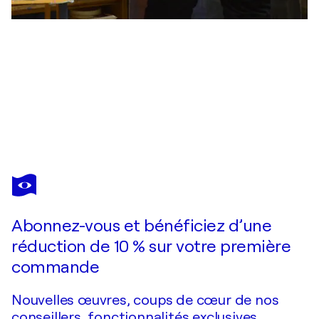
TATIANA
ILIINA
Vous avez adoré cette oeuvre mais elle est vendue ?
CHILDREN OF THE WIND
Abonnez-vous et bénéficiez d’une
Je passe commande
réduction de 10 % sur votre première
commande
Nouvelles œuvres, coups de cœur de nos
conseillers, fonctionnalités exclusives.