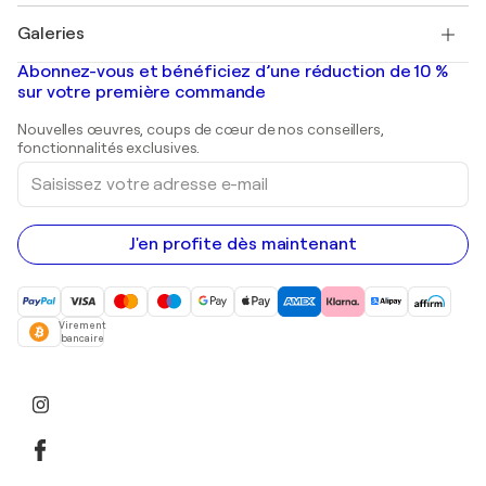
Pablo Picasso
Tableaux à vendre
Salvador Dalí
Galeries
Tableaux abstraits à vendre
Banksy
Peintures à l'huile
Mr. Brainwash
Galeries d'art en France
Abonnez-vous et bénéficiez d’une réduction de 10 %
Peintures de paysage
Shepard Fairey
Galeries d'art en Belgique
sur votre première commande
Estampes
Sculptures
Nouvelles œuvres, coups de cœur de nos conseillers,
Peintures acryliques
fonctionnalités exclusives.
Saisissez
votre
adresse
e-
mail
J'en profite dès maintenant
Virement
bancaire