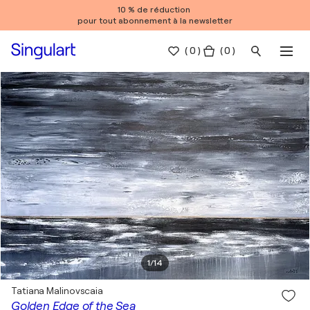
10 % de réduction
pour tout abonnement à la newsletter
(
0
)
( 0 )
1
/
14
Tatiana Malinovscaia
Golden Edge of the Sea