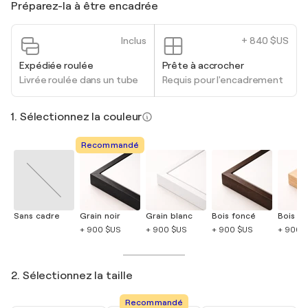
Préparez-la à être encadrée
Inclus
+ 840 $US
Expédiée roulée
Prête à accrocher
Livrée roulée dans un tube
Requis pour l'encadrement
1. Sélectionnez la couleur
Recommandé
Sans cadre
Grain noir
Grain blanc
Bois foncé
Bois cla
+ 900 $US
+ 900 $US
+ 900 $US
+ 900 
2. Sélectionnez la taille
Recommandé