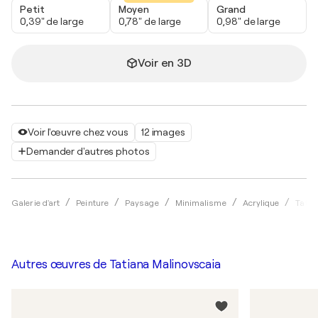
Petit
Moyen
Grand
0,39" de large
0,78" de large
0,98" de large
Voir en 3D
Voir l'œuvre chez vous
12 images
Demander d'autres photos
Galerie d'art
Peinture
Paysage
Minimalisme
Acrylique
Tatia
Autres œuvres de
Tatiana Malinovscaia