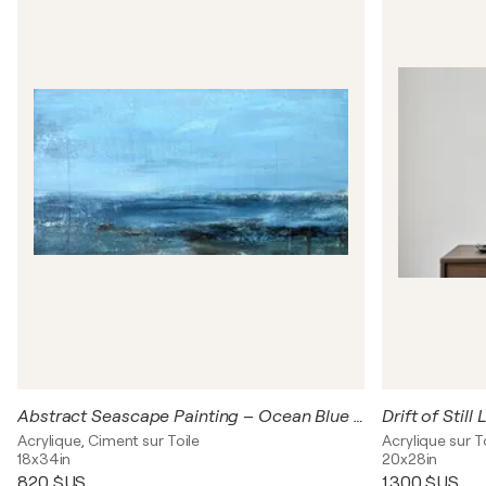
Abstract Seascape Painting – Ocean Blue Acrylic Wall Art on Canvas 86x46cm
Acrylique, Ciment sur Toile
Acrylique sur T
18x34in
20x28in
820 $US
1 300 $US