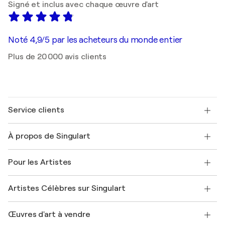
Signé et inclus avec chaque œuvre d'art
Noté 4,9/5 par les acheteurs du monde entier
Plus de 20 000 avis clients
Service clients
Nous contacter
À propos de Singulart
Expédition
Politique de retour
A propos de nous
Témoignages de clients
Pour les Artistes
FAQ
Offrir une carte cadeau
Sociétés affiliées
Rejoignez notre programme commercial
Rejoindre Singulart en tant qu'artiste
Nos artistes
Mon compte
Artistes Célèbres sur Singulart
Se connecter en tant qu'Artiste
Magazine Singulart
Protection acheteur
Emplois
+33 1 76 44 06 42
Henri Matisse
Découvrez une sélection d'art original
Œuvres d'art à vendre
Marc Chagall