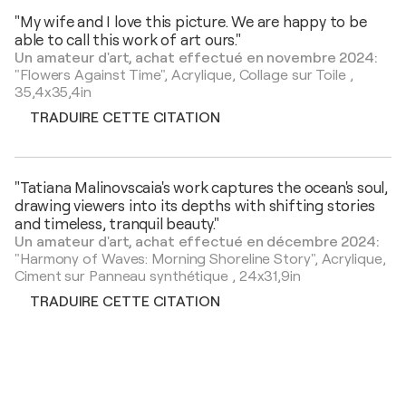
"My wife and I love this picture. We are happy to be
able to call this work of art ours."
Un amateur d'art, achat effectué en novembre 2024:
"Flowers Against Time",
Acrylique, Collage sur Toile
,
35,4x35,4in
TRADUIRE CETTE CITATION
"Tatiana Malinovscaia's work captures the ocean's soul,
drawing viewers into its depths with shifting stories
and timeless, tranquil beauty."
Un amateur d'art, achat effectué en décembre 2024:
"Harmony of Waves: Morning Shoreline Story",
Acrylique,
Ciment sur Panneau synthétique
,
24x31,9in
TRADUIRE CETTE CITATION