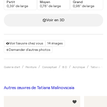
Petit
Moyen
Grand
0,39" de large
0,78" de large
0,98" de large
Voir en 3D
Voir l'œuvre chez vous
14 images
Demander d'autres photos
Galerie d'art
Peinture
Conceptuel
B.D
Acrylique
Tatiana Mal
Autres œuvres de
Tatiana Malinovscaia