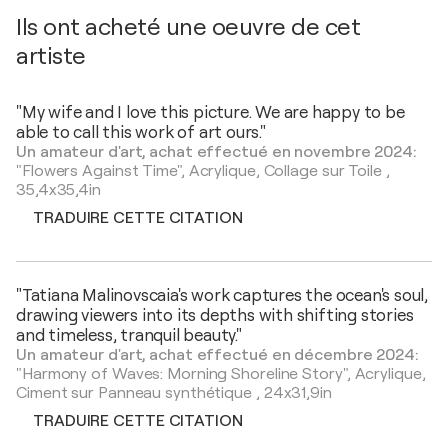
Ils ont acheté une oeuvre de cet
artiste
"My wife and I love this picture. We are happy to be
able to call this work of art ours."
Un amateur d'art, achat effectué en novembre 2024:
"Flowers Against Time",
Acrylique, Collage sur Toile
,
35,4x35,4in
TRADUIRE CETTE CITATION
"Tatiana Malinovscaia's work captures the ocean's soul,
drawing viewers into its depths with shifting stories
and timeless, tranquil beauty."
Un amateur d'art, achat effectué en décembre 2024:
"Harmony of Waves: Morning Shoreline Story",
Acrylique,
Ciment sur Panneau synthétique
,
24x31,9in
TRADUIRE CETTE CITATION