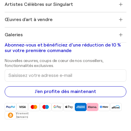
Nos artistes
Mon compte
Artistes Célèbres sur Singulart
Se connecter en tant qu'Artiste
Magazine Singulart
Protection acheteur
Emplois
+33 1 76 44 06 42
Henri Matisse
Découvrez une sélection d'art original
Œuvres d'art à vendre
Marc Chagall
Pablo Picasso
Tableaux à vendre
Salvador Dalí
Galeries
Tableaux abstraits à vendre
Banksy
Peintures à l'huile
Mr. Brainwash
Galeries d'art en France
Abonnez-vous et bénéficiez d’une réduction de 10 %
Peintures de paysage
Shepard Fairey
Galeries d'art en Belgique
sur votre première commande
Estampes
Sculptures
Nouvelles œuvres, coups de cœur de nos conseillers,
Peintures acryliques
fonctionnalités exclusives.
Saisissez
votre
adresse
e-
mail
J'en profite dès maintenant
Virement
bancaire