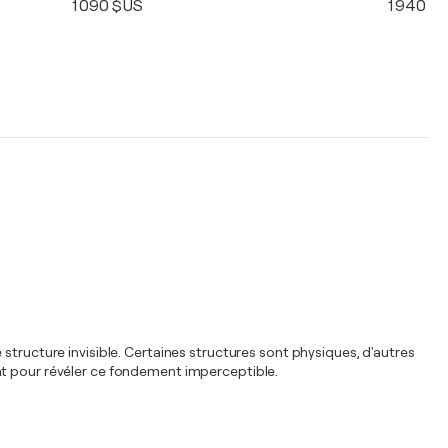
1 090 $US
1 940 $
structure invisible. Certaines structures sont physiques, d'autres
nt pour révéler ce fondement imperceptible.