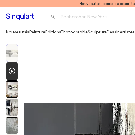
Nouveautés, coups de cœur, t
Rechercher 
New York
Photographie
Nouveautés
Peinture
Éditions
Photographie
Sculpture
Dessin
Artistes
Pop Art
Pablo Picasso