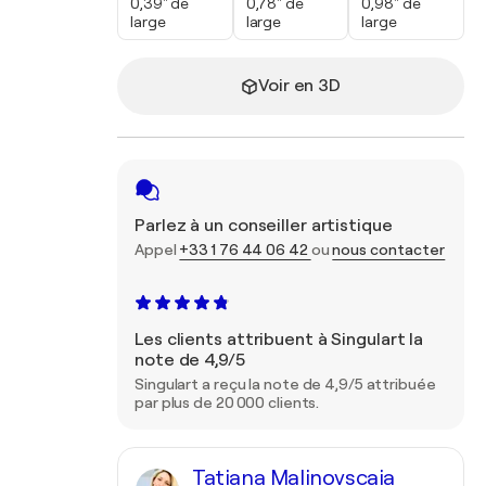
0,39" de
0,78" de
0,98" de
large
large
large
Voir en 3D
Parlez à un conseiller artistique
Appel
+33 1 76 44 06 42
ou
nous contacter
Les clients attribuent à Singulart la
note de 4,9/5
Singulart a reçu la note de 4,9/5 attribuée
par plus de 20 000 clients.
Tatiana Malinovscaia