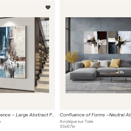
Layered Confluence – Large Abstract Painting | Blue Neutral Textured Acrylic Canvas Art
e
Acrylique sur Toile
33x67in