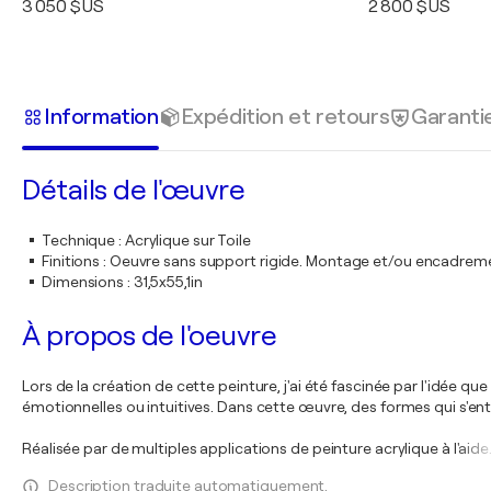
3 050 $US
2 800 $US
Information
Expédition et retours
Garanti
Détails de l'œuvre
Technique
:
Acrylique sur Toile
Finitions
:
Oeuvre sans support rigide. Montage et/ou encadrem
Dimensions
:
31,5x55,1in
À propos de l'oeuvre
Lors de la création de cette peinture, j'ai été fascinée par l'idée
émotionnelles ou intuitives. Dans cette œuvre, des formes qui s'en
Réalisée par de multiples applications de peinture acrylique à l'aide
Description traduite automatiquement.