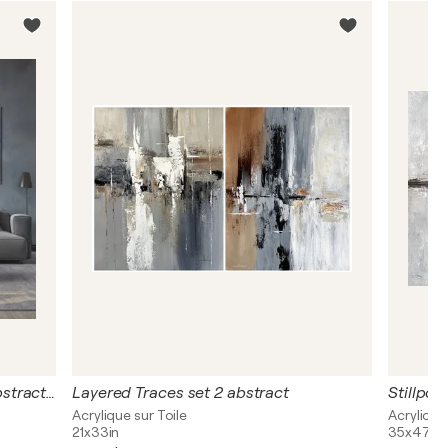
Confluence of Forms –Neutral Abstract Diptych 85x85 cm Each, Black White Ochre Acrylic Paintings, Contemporary Wall Art
Layered Traces set 2 abstract
Acrylique sur Toile
Acrylique
21x33in
35x47in