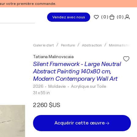
% sur votre première commande.
(
0
)
( 0 )
Vendez avec nous
Galerie d'art
Peinture
Abstraction
Minimalisme
Tatiana Malinovscaia
Silent Framework - Large Neutral
Abstract Painting 140x80 cm,
Modern Contemporary Wall Art
2026
• Moldavie
•
Acrylique sur Toile
31 x 55 in
2 260 $US
Acquérir cette œuvre