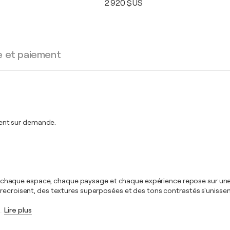
2 920 $US
e et paiement
ent sur demande.
 que chaque espace, chaque paysage et chaque expérience repose sur une 
trecroisent, des textures superposées et des tons contrastés s'unisse
…
Lire plus