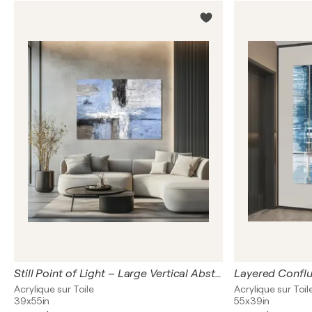
Still Point of Light – Large Vertical Abstract Painting, Contemporary Neutral Wall Art, Textured Acrylic on Canvas
Acrylique sur Toile
Acrylique sur Toil
39x55in
55x39in