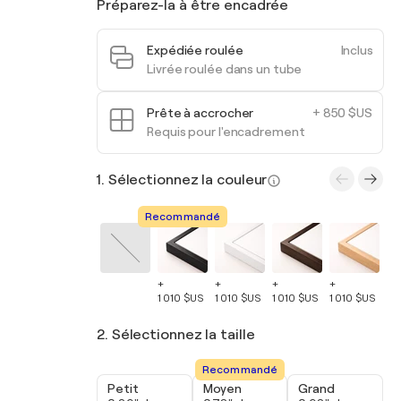
Préparez-la à être encadrée
Expédiée roulée
Inclus
Livrée roulée dans un tube
Prête à accrocher
+ 850 $US
Requis pour l'encadrement
1. Sélectionnez la couleur
Recommandé
+
+
+
+
+
1 010 $US
1 010 $US
1 010 $US
1 010 $US
1 
2. Sélectionnez la taille
Recommandé
Petit
Moyen
Grand