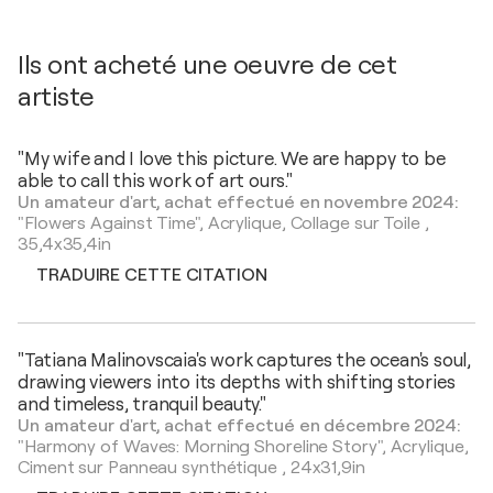
Ils ont acheté une oeuvre de cet
artiste
"My wife and I love this picture. We are happy to be
able to call this work of art ours."
Un amateur d'art, achat effectué en novembre 2024:
"Flowers Against Time",
Acrylique, Collage sur Toile
,
35,4x35,4in
TRADUIRE CETTE CITATION
"Tatiana Malinovscaia's work captures the ocean's soul,
drawing viewers into its depths with shifting stories
and timeless, tranquil beauty."
Un amateur d'art, achat effectué en décembre 2024:
"Harmony of Waves: Morning Shoreline Story",
Acrylique,
Ciment sur Panneau synthétique
,
24x31,9in