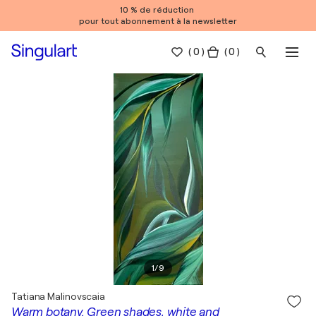
10 % de réduction
pour tout abonnement à la newsletter
(
0
)
( 0 )
1
/
9
Tatiana Malinovscaia
Warm botany. Green shades, white and