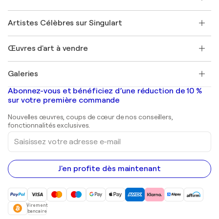
Offrir une carte cadeau
Sociétés affiliées
Rejoignez notre programme commercial
Rejoindre Singulart en tant qu'artiste
Nos artistes
Mon compte
Artistes Célèbres sur Singulart
Se connecter en tant qu'Artiste
Magazine Singulart
Protection acheteur
Emplois
+33 1 76 44 06 42
Henri Matisse
Découvrez une sélection d'art original
Œuvres d'art à vendre
Marc Chagall
Pablo Picasso
Tableaux à vendre
Salvador Dalí
Galeries
Tableaux abstraits à vendre
Banksy
Peintures à l'huile
Mr. Brainwash
Galeries d'art en France
Abonnez-vous et bénéficiez d’une réduction de 10 %
Peintures de paysage
Shepard Fairey
Galeries d'art en Belgique
sur votre première commande
Estampes
Sculptures
Nouvelles œuvres, coups de cœur de nos conseillers,
Peintures acryliques
fonctionnalités exclusives.
Saisissez
votre
adresse
e-
mail
J'en profite dès maintenant
Virement
bancaire