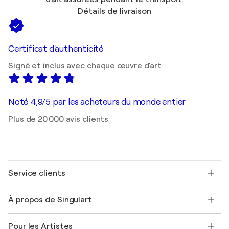
Détails de livraison
Certificat d'authenticité
Signé et inclus avec chaque œuvre d'art
Noté 4,9/5 par les acheteurs du monde entier
Plus de 20 000 avis clients
Service clients
Nous contacter
À propos de Singulart
Expédition
Politique de retour
A propos de nous
Témoignages de clients
Pour les Artistes
FAQ