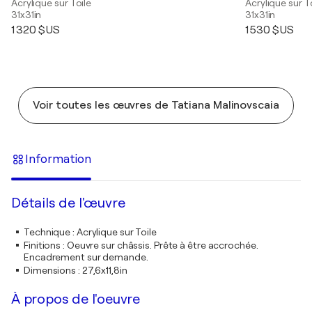
Acrylique sur Toile
Acrylique sur T
31x31in
31x31in
1 320 $US
1 530 $US
Voir toutes les œuvres de Tatiana Malinovscaia
Information
Détails de l'œuvre
Technique
:
Acrylique sur Toile
Finitions
:
Oeuvre sur châssis. Prête à être accrochée.
Encadrement sur demande.
Dimensions
:
27,6x11,8in
À propos de l'oeuvre