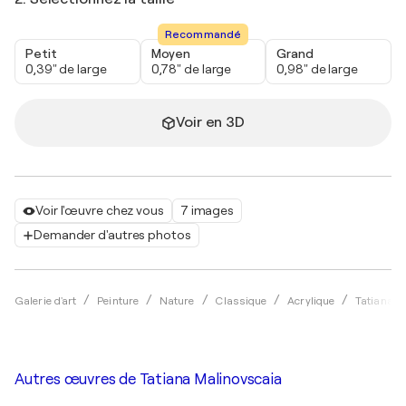
Recommandé
Petit
Moyen
Grand
0,39" de large
0,78" de large
0,98" de large
Voir en 3D
Voir l'œuvre chez vous
7 images
Demander d'autres photos
Galerie d'art
Peinture
Nature
Classique
Acrylique
Tatiana M
Autres œuvres de
Tatiana Malinovscaia