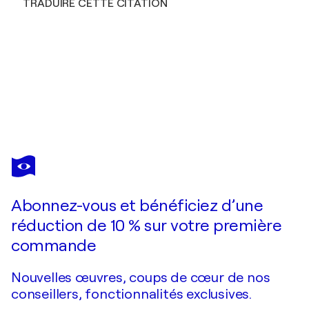
TRADUIRE CETTE CITATION
TATIANA MALINOVSCAIA
Warm botany. Green shades, white and yellow,tropical plant
730 $US
Faire une offre
Acquérir
Abonnez-vous et bénéficiez d’une
réduction de 10 % sur votre première
commande
Nouvelles œuvres, coups de cœur de nos
conseillers, fonctionnalités exclusives.