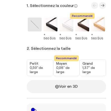
1. Sélectionnez la couleur
Recommandé
+
+
+
+
+
560 $US
560 $US
560 $US
560 $US
56
2. Sélectionnez la taille
Recommandé
Petit
Moyen
Grand
0,59" de
0,98" de
1,37" de
large
large
large
Voir en 3D