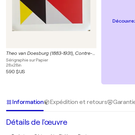
Découvrez
Theo van Doesburg (1883-1931), Contre- Composition XIII, 1925-1926, Printed in Belgium VD0244
Sérigraphie sur Papier
28x28in
590 $US
Information
Expédition et retours
Garanti
Détails de l'œuvre