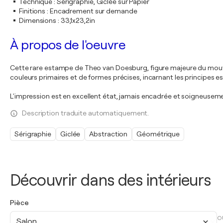
Technique
:
Sérigraphie, Giclée sur Papier
Finitions
:
Encadrement sur demande
Dimensions
:
33,1x23,2in
À propos de l'oeuvre
Cette rare estampe de Theo van Doesburg, figure majeure du mouvem
couleurs primaires et de formes précises, incarnant les principes es
L'impression est en excellent état, jamais encadrée et soigneusem
Description traduite automatiquement.
Sérigraphie
Giclée
Abstraction
Géométrique
Découvrir dans des intérieurs
Pièce
O
Salon