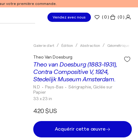
% sur votre première commande.
(
0
)
( 0 )
Vendez avec nous
Galerie d'art
Édition
Abstraction
Géométrique
Theo Van Doesburg
Theo van Doesburg (1883-1931),
Contra Compositive V, 1924,
Stedelijk Museum Amsterdam.
N.D
• Pays-Bas
•
Sérigraphie, Giclée sur
Papier
33 x 23 in
420 $US
Acquérir cette œuvre