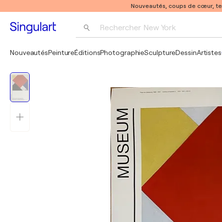
Nouveautés, coups de cœur, t
Rechercher 
New York
Photographie
Nouveautés
Peinture
Éditions
Photographie
Sculpture
Dessin
Artistes
Pop Art
Pablo Picasso