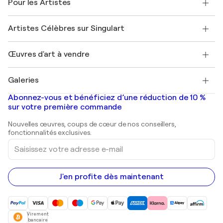
Pour les Artistes
FAQ
Offrir une carte cadeau
Sociétés affiliées
Rejoignez notre programme commercial
Rejoindre Singulart en tant qu'artiste
Nos artistes
Mon compte
Artistes Célèbres sur Singulart
Se connecter en tant qu'Artiste
Magazine Singulart
Protection acheteur
Emplois
+33 1 76 44 06 42
Henri Matisse
Découvrez une sélection d'art original
Œuvres d'art à vendre
Marc Chagall
Pablo Picasso
Tableaux à vendre
Salvador Dalí
Galeries
Tableaux abstraits à vendre
Banksy
Peintures à l'huile
Mr. Brainwash
Galeries d'art en France
Abonnez-vous et bénéficiez d’une réduction de 10 %
Peintures de paysage
Shepard Fairey
Galeries d'art en Belgique
sur votre première commande
Estampes
Sculptures
Nouvelles œuvres, coups de cœur de nos conseillers,
Peintures acryliques
fonctionnalités exclusives.
Saisissez
votre
adresse
e-
mail
J'en profite dès maintenant
Virement
bancaire