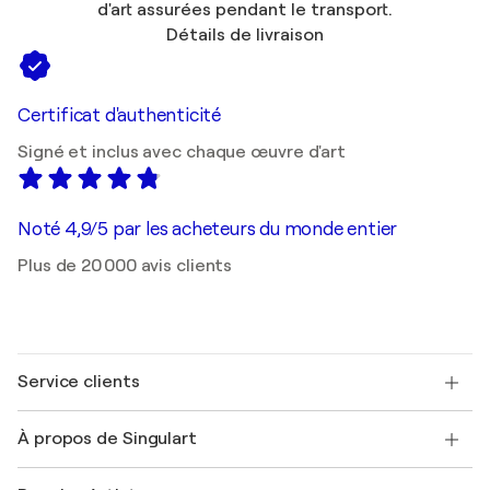
d'art assurées pendant le transport.
Détails de livraison
Certificat d'authenticité
Signé et inclus avec chaque œuvre d'art
Noté 4,9/5 par les acheteurs du monde entier
Plus de 20 000 avis clients
Service clients
Nous contacter
À propos de Singulart
Expédition
Politique de retour
A propos de nous
Témoignages de clients