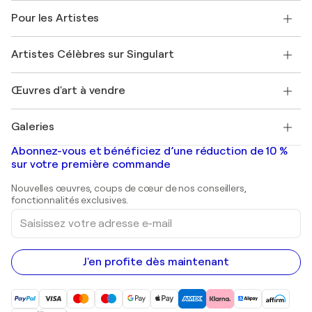
A propos de nous
Témoignages de clients
Pour les Artistes
FAQ
Offrir une carte cadeau
Sociétés affiliées
Rejoignez notre programme commercial
Rejoindre Singulart en tant qu'artiste
Nos artistes
Mon compte
Artistes Célèbres sur Singulart
Se connecter en tant qu'Artiste
Magazine Singulart
Protection acheteur
Emplois
+33 1 76 44 06 42
Henri Matisse
Découvrez une sélection d'art original
Œuvres d'art à vendre
Marc Chagall
Pablo Picasso
Tableaux à vendre
Salvador Dalí
Galeries
Tableaux abstraits à vendre
Banksy
Peintures à l'huile
Mr. Brainwash
Galeries d'art en France
Abonnez-vous et bénéficiez d’une réduction de 10 %
Peintures de paysage
Shepard Fairey
Galeries d'art en Belgique
sur votre première commande
Estampes
Sculptures
Nouvelles œuvres, coups de cœur de nos conseillers,
Peintures acryliques
fonctionnalités exclusives.
Saisissez
votre
adresse
e-
mail
J'en profite dès maintenant