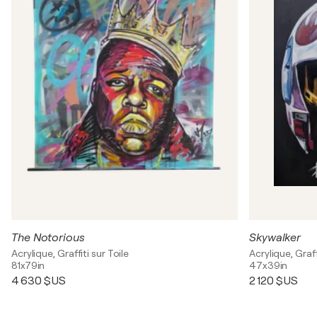
The Notorious
Skywalker
Acrylique, Graffiti sur Toile
Acrylique, Graff
81x79in
47x39in
4 630 $US
2 120 $US