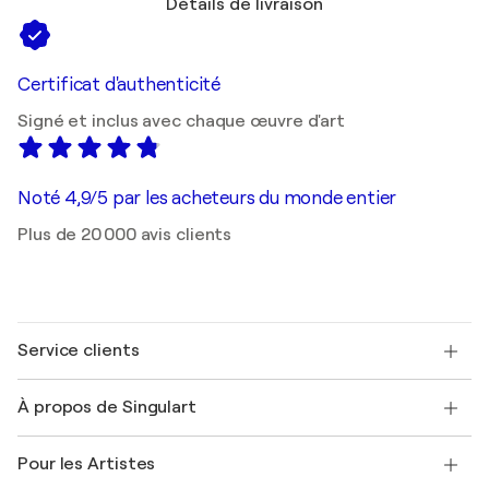
Détails de livraison
Certificat d'authenticité
Signé et inclus avec chaque œuvre d'art
Noté 4,9/5 par les acheteurs du monde entier
Plus de 20 000 avis clients
Service clients
Nous contacter
À propos de Singulart
Expédition
Politique de retour
A propos de nous
Témoignages de clients
Pour les Artistes
FAQ
Offrir une carte cadeau
Sociétés affiliées