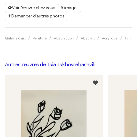
Voir l'œuvre chez vous
5 images
Demander d'autres photos
Galerie d'art
Peinture
Abstraction
Abstrait
Acrylique
Tsia Ts
Autres œuvres de
Tsia Tskhovrebashvili