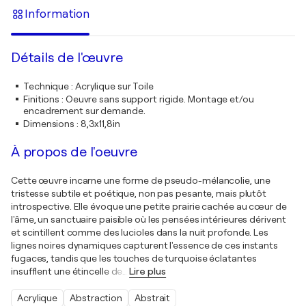
Information
Détails de l'œuvre
Technique
:
Acrylique sur Toile
Finitions
:
Oeuvre sans support rigide. Montage et/ou
encadrement sur demande.
Dimensions
:
8,3x11,8in
À propos de l'oeuvre
Cette œuvre incarne une forme de pseudo-mélancolie, une
tristesse subtile et poétique, non pas pesante, mais plutôt
introspective. Elle évoque une petite prairie cachée au cœur de
l'âme, un sanctuaire paisible où les pensées intérieures dérivent
et scintillent comme des lucioles dans la nuit profonde. Les
lignes noires dynamiques capturent l'essence de ces instants
fugaces, tandis que les touches de turquoise éclatantes
insufflent une étincelle de
…
Lire plus
Acrylique
Abstraction
Abstrait