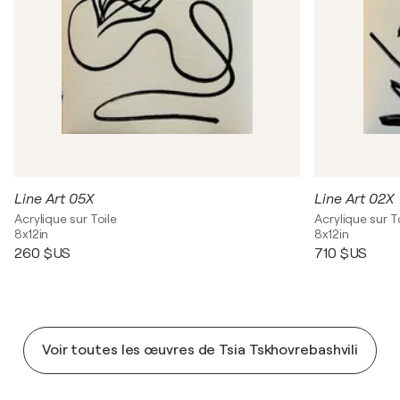
Line Art 05X
Line Art 02X
Acrylique sur Toile
Acrylique sur T
8x12in
8x12in
260 $US
710 $US
Voir toutes les œuvres de Tsia Tskhovrebashvili