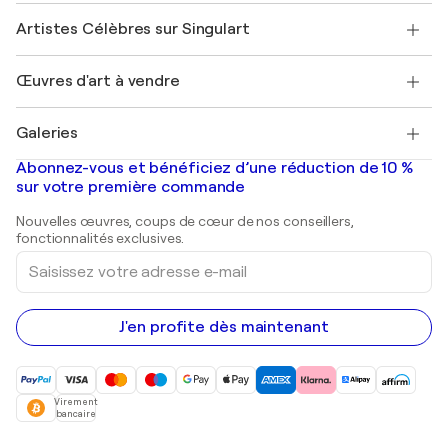
Rejoignez notre programme commercial
Rejoindre Singulart en tant qu'artiste
Nos artistes
Mon compte
Artistes Célèbres sur Singulart
Se connecter en tant qu'Artiste
Magazine Singulart
Protection acheteur
Emplois
+33 1 76 44 06 42
Henri Matisse
Découvrez une sélection d'art original
Œuvres d'art à vendre
Marc Chagall
Pablo Picasso
Tableaux à vendre
Salvador Dalí
Galeries
Tableaux abstraits à vendre
Banksy
Peintures à l'huile
Mr. Brainwash
Galeries d'art en France
Abonnez-vous et bénéficiez d’une réduction de 10 %
Peintures de paysage
Shepard Fairey
Galeries d'art en Belgique
sur votre première commande
Estampes
Sculptures
Nouvelles œuvres, coups de cœur de nos conseillers,
Peintures acryliques
fonctionnalités exclusives.
Saisissez
votre
adresse
e-
mail
J'en profite dès maintenant
Virement
bancaire