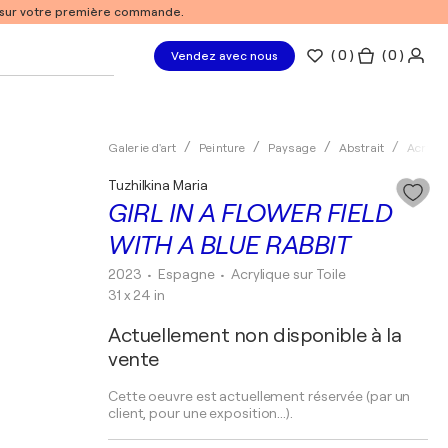
% sur votre première commande.
(
0
)
( 0 )
Vendez avec nous
Galerie d'art
Peinture
Paysage
Abstrait
Acryliq
Tuzhilkina Maria
GIRL IN A FLOWER FIELD
WITH A BLUE RABBIT
2023
• Espagne
•
Acrylique sur Toile
31 x 24 in
Actuellement non disponible à la
vente
Cette oeuvre est actuellement réservée (par un
client, pour une exposition...).