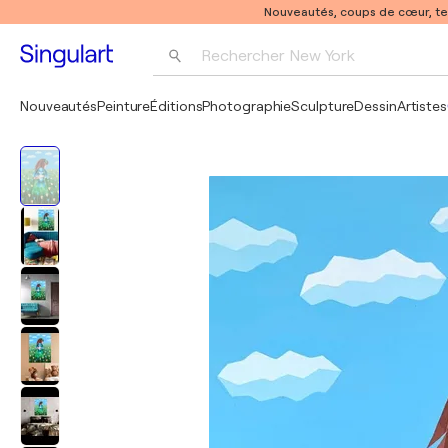
Nouveautés, coups de cœur, t
Rechercher 
New York
Photographie
Nouveautés
Peinture
Éditions
Photographie
Sculpture
Dessin
Artistes
Pop Art
Pablo Picasso