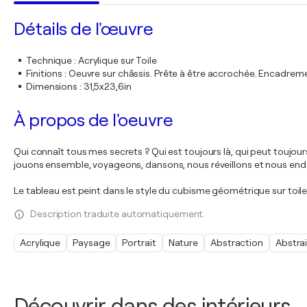
Détails de l'œuvre
Technique
:
Acrylique sur Toile
Finitions
:
Oeuvre sur châssis. Prête à être accrochée. Encadre
Dimensions
:
31,5x23,6in
À propos de l'oeuvre
Qui connaît tous mes secrets ? Qui est toujours là, qui peut toujours
jouons ensemble, voyageons, dansons, nous réveillons et nous endo
Le tableau est peint dans le style du cubisme géométrique sur toile. La
Description traduite automatiquement.
Acrylique
Paysage
Portrait
Nature
Abstraction
Abstrai
Découvrir dans des intérieurs