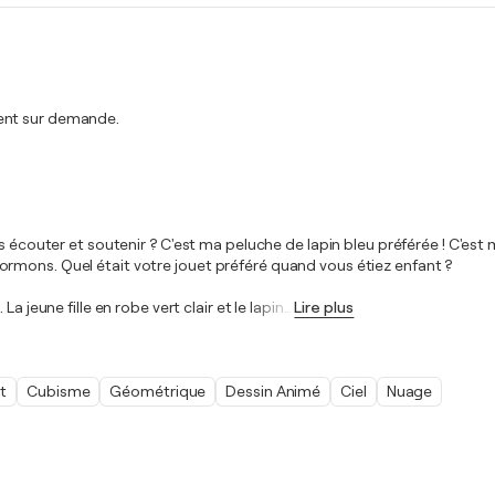
ment sur demande.
 écouter et soutenir ? C'est ma peluche de lapin bleu préférée ! C'est m
rmons. Quel était votre jouet préféré quand vous étiez enfant ?
 jeune fille en robe vert clair et le lapin
…
Lire plus
t
Cubisme
Géométrique
Dessin Animé
Ciel
Nuage