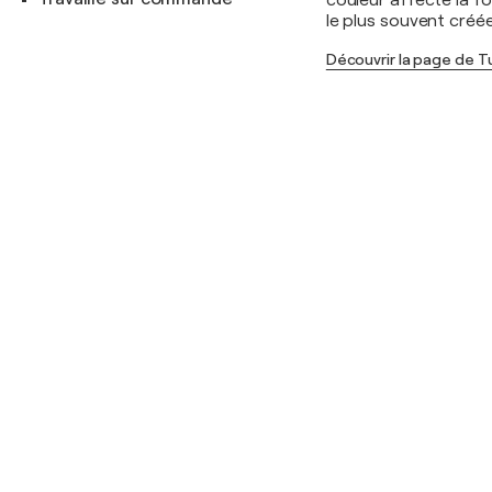
couleur affecte la f
le plus souvent créées
Découvrir la page de Tu