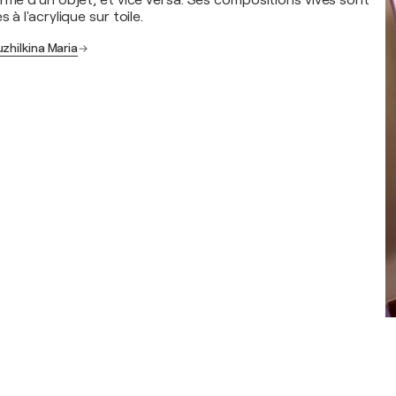
orme d'un objet, et vice versa. Ses compositions vives sont
 à l'acrylique sur toile.
zhilkina Maria