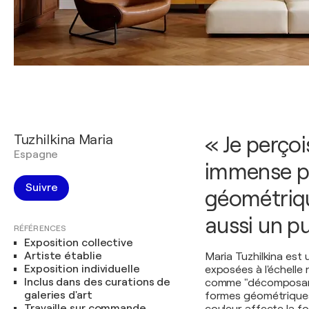
Tuzhilkina Maria
« Je perço
Espagne
immense p
Suivre
géométriqu
aussi un puz
RÉFÉRENCES
Exposition collective
Artiste établie
Maria Tuzhilkina est
Exposition individuelle
exposées à l'échelle 
Inclus dans des curations de
comme "décomposant
galeries d'art
formes géométriques.
Travaille sur commande