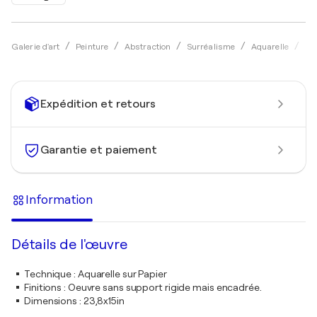
Galerie d'art
Peinture
Abstraction
Surréalisme
Aquarelle
Ul
Expédition et retours
Garantie et paiement
Information
Détails de l'œuvre
Technique
:
Aquarelle sur Papier
Finitions
:
Oeuvre sans support rigide mais encadrée.
Dimensions
:
23,8x15in