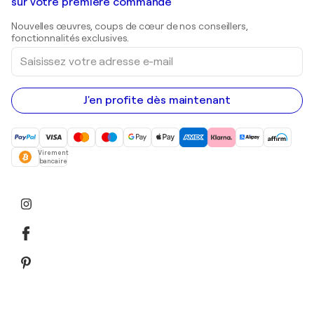
Galeries d'art en Belgique
sur votre première commande
Estampes
Sculptures
Nouvelles œuvres, coups de cœur de nos conseillers,
Peintures acryliques
fonctionnalités exclusives.
Saisissez
votre
adresse
e-
mail
J'en profite dès maintenant
Virement
bancaire