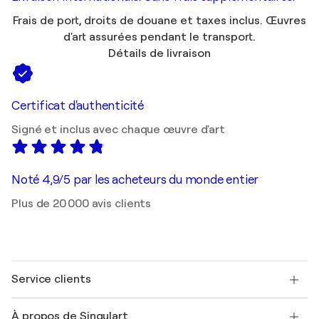
Frais de port, droits de douane et taxes inclus. Œuvres
d'art assurées pendant le transport.
Détails de livraison
Certificat d'authenticité
Signé et inclus avec chaque œuvre d'art
Noté 4,9/5 par les acheteurs du monde entier
Plus de 20 000 avis clients
Service clients
Nous contacter
À propos de Singulart
Expédition