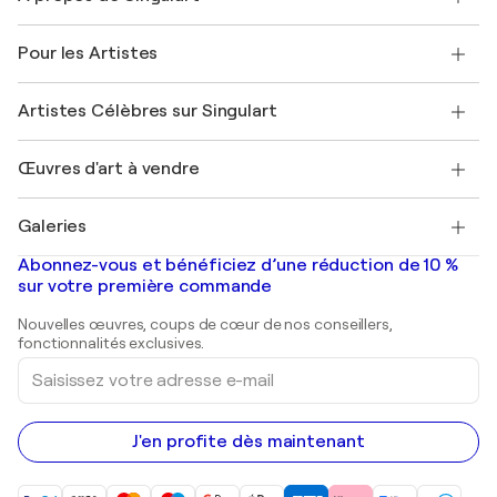
Politique de retour
A propos de nous
Témoignages de clients
Pour les Artistes
FAQ
Offrir une carte cadeau
Sociétés affiliées
Rejoignez notre programme commercial
Rejoindre Singulart en tant qu'artiste
Nos artistes
Mon compte
Artistes Célèbres sur Singulart
Se connecter en tant qu'Artiste
Magazine Singulart
Protection acheteur
Emplois
+33 1 76 44 06 42
Henri Matisse
Découvrez une sélection d'art original
Œuvres d'art à vendre
Marc Chagall
Pablo Picasso
Tableaux à vendre
Salvador Dalí
Galeries
Tableaux abstraits à vendre
Banksy
Peintures à l'huile
Mr. Brainwash
Galeries d'art en France
Abonnez-vous et bénéficiez d’une réduction de 10 %
Peintures de paysage
Shepard Fairey
Galeries d'art en Belgique
sur votre première commande
Estampes
Sculptures
Nouvelles œuvres, coups de cœur de nos conseillers,
Peintures acryliques
fonctionnalités exclusives.
Saisissez
votre
adresse
e-
mail
J'en profite dès maintenant