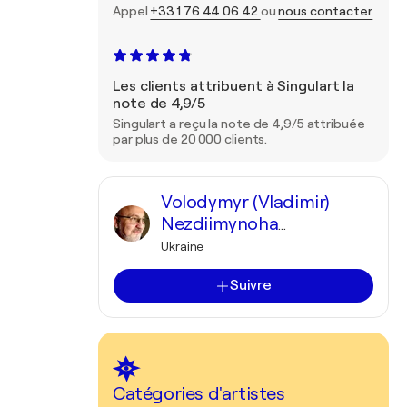
Appel
+33 1 76 44 06 42
ou
nous contacter
Les clients attribuent à Singulart la
note de 4,9/5
Singulart a reçu la note de 4,9/5 attribuée
par plus de 20 000 clients.
Volodymyr (Vladimir)
Nezdiimynoha
(Nezdiymynoga)
Ukraine
Suivre
Catégories d'artistes