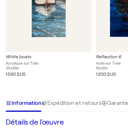
White boats
Reflection 6
Acrylique sur Toile
Huile sur Toile
35x16in
16x12in
1 590 $US
1 200 $US
Information
Expédition et retours
Garanti
Détails de l'œuvre