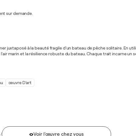
ment sur demande.
mer juxtaposé à la beauté fragile d'un bateau de pêche solitaire. En utili
air marin et la résilience robuste du bateau. Chaque trait incarne un sent
au
œuvre D'art
Voir l'œuvre chez vous
U