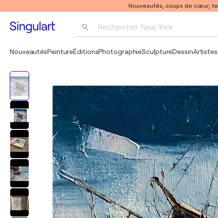
Nouveautés, coups de cœur, t
Rechercher 
New York
Photographie
Nouveautés
Peinture
Éditions
Photographie
Sculpture
Dessin
Artistes
Pop Art
Pablo Picasso