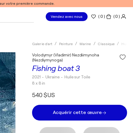
% sur votre première commande.
(
0
)
( 0 )
Vendez avec nous
Galerie d'art
Peinture
Marine
Classique
Huile
Volodymyr (Vladimir) Nezdiimynoha
(Nezdiymynoga)
Fishing boat 3
2021
• Ukraine
•
Huile sur Toile
8 x 8 in
540 $US
Acquérir cette œuvre