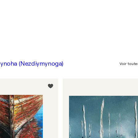
imynoha (Nezdiymynoga)
Voir tout