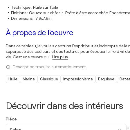
Technique
:
Huile sur Toile
Finitions
:
Oeuvre sur châssis. Prête à être accrochée. Encadre
Dimensions
:
7,9x7,9in
À propos de l'oeuvre
Dans ce tableau, je voulais capturer l'esprit brut et indompté de la 
superposé des couleurs et des textures pour évoquer le froid vif de l'
vie. C'est une œuvre qui
…
Lire plus
Description traduite automatiquement.
Huile
Marine
Classique
Impressionisme
Esquisse
Bate
Découvrir dans des intérieurs
Pièce
O
Salon