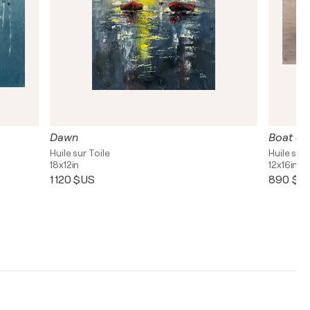
Dawn
Boat on
Huile sur Toile
Huile sur 
18x12in
12x16in
1 120 $US
890 $U