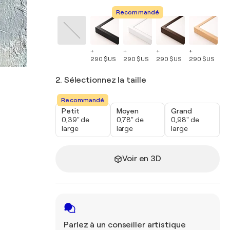
Recommandé
+
+
+
+
+
290 $US
290 $US
290 $US
290 $US
29
2. Sélectionnez la taille
Recommandé
Petit
Moyen
Grand
0,39" de
0,78" de
0,98" de
large
large
large
Voir en 3D
Parlez à un conseiller artistique