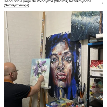
Découvrir la page de Volodymyr (Vladimir) Nezdiimynoha
(Nezdiymynoga)