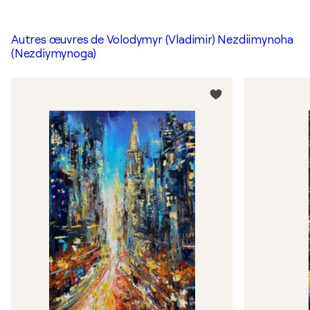
Autres œuvres de
Volodymyr (Vladimir) Nezdiimynoha
(Nezdiymynoga)