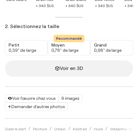
+ 340 $US
+ 340 $US
+ 340 $US
+ 340 
2. Sélectionnez la taille
Recommandé
Petit
Moyen
Grand
0,39" de large
0,78" de large
0,98" de large
Voir en 3D
Voir l'œuvre chez vous
9 images
Demander d'autres photos
Galerie d'art
Peinture
Urbain
Abstrait
Huile
Volodymyr (Vla