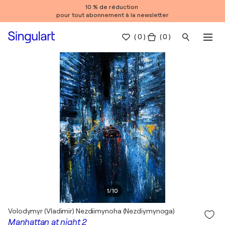
10 % de réduction
pour tout abonnement à la newsletter
(
0
)
( 0 )
1
/
10
Volodymyr (Vladimir) Nezdiimynoha (Nezdiymynoga)
Manhattan at night 2