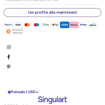
votre
adresse
e-
mail
J'en profite dès maintenant
Virement
bancaire
Français | USD