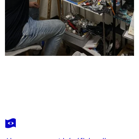
VOLODYMYR (VLADIMIR) NEZDIIMYNOHA (NEZDIYMYNOGA)
Manhattan at night 2
650 $US
Faire une offre
Acquérir