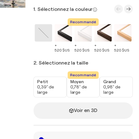
1. Sélectionnez la couleur
Recommandé
+
+
+
+
+
520 $US
520 $US
520 $US
520 $US
52
2. Sélectionnez la taille
Recommandé
Petit
Moyen
Grand
0,39" de
0,78" de
0,98" de
large
large
large
Voir en 3D