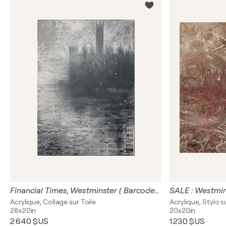
Financial Times, Westminster ( Barcodes )
SALE : Westmins
Acrylique, Collage sur Toile
Acrylique, Stylo s
28x20in
20x20in
2 640 $US
1 230 $US