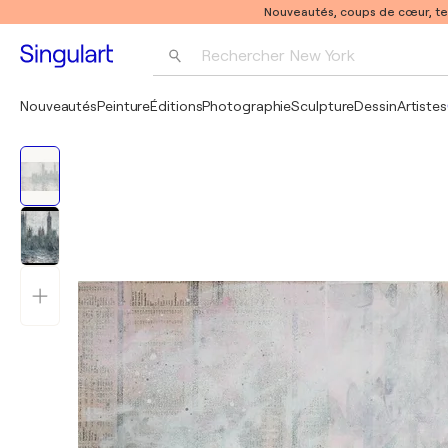
Nouveautés, coups de cœur, t
Rechercher 
New York
Photographie
Nouveautés
Peinture
Éditions
Photographie
Sculpture
Dessin
Artistes
Pop Art
Pablo Picasso