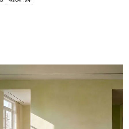
be
œuvre D'art