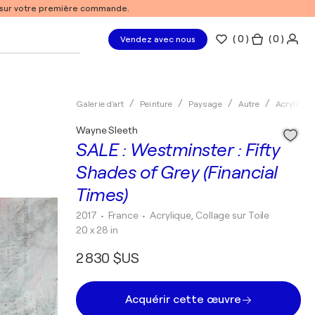
% sur votre première commande.
(
0
)
( 0 )
Vendez avec nous
Galerie d'art
Peinture
Paysage
Autre
Acrylique
Wayne Sleeth
SALE : Westminster : Fifty
Shades of Grey (Financial
Times)
2017
• France
•
Acrylique, Collage sur Toile
20 x 28 in
2 830 $US
Acquérir cette œuvre