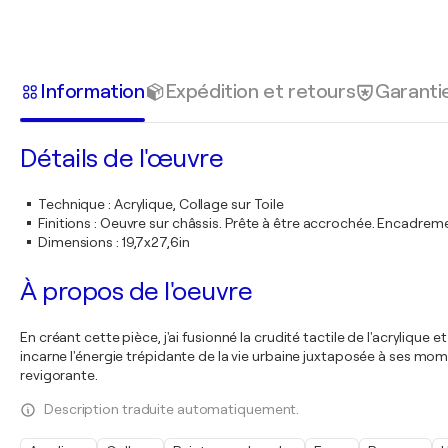
Information
Expédition et retours
Garanti
Détails de l'œuvre
Technique
:
Acrylique, Collage sur Toile
Finitions
:
Oeuvre sur châssis. Prête à être accrochée. Encadre
Dimensions
:
19,7x27,6in
À propos de l'oeuvre
En créant cette pièce, j'ai fusionné la crudité tactile de l'acryliqu
incarne l'énergie trépidante de la vie urbaine juxtaposée à ses mo
revigorante.
Description traduite automatiquement.