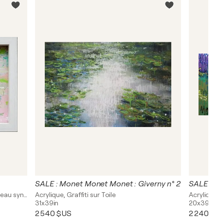
SALE : Monet Monet Monet : Giverny n° 2
SALE : 
Acrylique, Peinture en bombe sur Panneau synthétique
Acrylique, Graffiti sur Toile
Acrylique,
31x39in
20x39in
2 540 $US
2 240 $