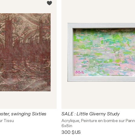
ter, swinging Sixties
SALE : Little Giverny Study
ur Tissu
6x8in
300 $US