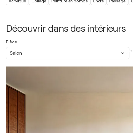
Acrylique
Collage
Peinture en bombe
Encre
Paysage
U
Découvrir dans des intérieurs
Pièce
O
Salon