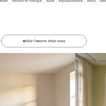
rbain
Histoire et Politique
Autre
Impressionisme
Arbre
Her
Voir l'œuvre chez vous
U