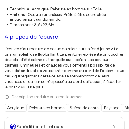
Technique
:
Acrylique, Peinture en bombe sur Toile
Finitions
:
Oeuvre sur châssis. Prête à être accrochée.
Encadrement sur demande.
Dimensions
:
31,5x23,6in
À propos de l'oeuvre
L'œuvre d'art montre de beaux palmiers sur un fond jaune vif et
gris, un soleil rose fluo brillant. La peinture représente un coucher
de soleil d’été calme et tranquille sur l’océan. Les couleurs
calmes, lumineuses et chaudes vous offrent la possibilité de
vous détendre et de vous sentir comme au bord de l'océan. Tous
ceux qui regardent cette œuvre se souviendront de leurs
vacances et de leur soirée passée au bord de l'océan, à écouter
le bruit des
…
Lire plus
Description traduite automatiquement.
Acrylique
Peinture en bombe
Scène de genre
Paysage
Ma
Expédition et retours