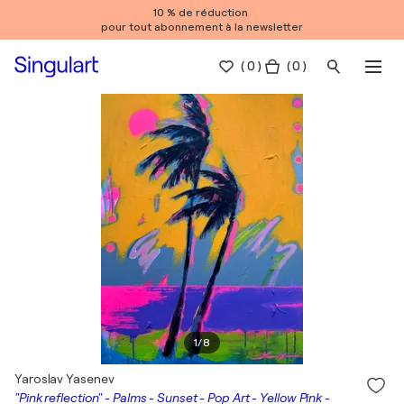
10 % de réduction
pour tout abonnement à la newsletter
(
0
)
( 0 )
1
/
8
Yaroslav Yasenev
"Pink reflection" - Palms - Sunset - Pop Art - Yellow Pink -