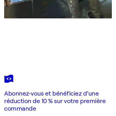
YAROSLAV
YASENEV
Vous avez adoré cette oeuvre mais elle est vendue ?
"Pink reflection" - Palms - Sunset - Pop Art - Yellow Pink - California - Florida - Miami
Abonnez-vous et bénéficiez d’une
Je passe commande
réduction de 10 % sur votre première
commande