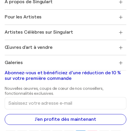
À propos de Singulart
Expédition
Politique de retour
A propos de nous
Témoignages de clients
Pour les Artistes
FAQ
Offrir une carte cadeau
Sociétés affiliées
Rejoignez notre programme commercial
Rejoindre Singulart en tant qu'artiste
Nos artistes
Mon compte
Artistes Célèbres sur Singulart
Se connecter en tant qu'Artiste
Magazine Singulart
Protection acheteur
Emplois
+33 1 76 44 06 42
Henri Matisse
Découvrez une sélection d'art original
Œuvres d'art à vendre
Marc Chagall
Pablo Picasso
Tableaux à vendre
Salvador Dalí
Galeries
Tableaux abstraits à vendre
Banksy
Peintures à l'huile
Mr. Brainwash
Galeries d'art en France
Abonnez-vous et bénéficiez d’une réduction de 10 %
Peintures de paysage
Shepard Fairey
Galeries d'art en Belgique
sur votre première commande
Estampes
Sculptures
Nouvelles œuvres, coups de cœur de nos conseillers,
Peintures acryliques
fonctionnalités exclusives.
Saisissez
votre
adresse
e-
mail
J'en profite dès maintenant