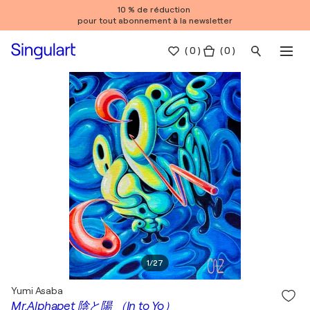
10 % de réduction
pour tout abonnement à la newsletter
(
0
)
( 0 )
1
/
27
Yumi Asaba
Mr.Alphapet 陰と陽 （In to Yo）