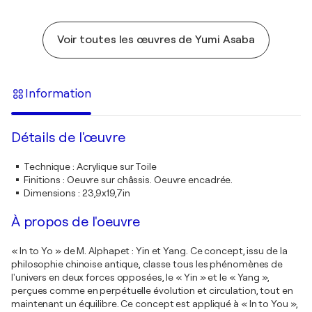
Voir toutes les œuvres de Yumi Asaba
Information
Détails de l'œuvre
Technique
:
Acrylique sur Toile
Finitions
:
Oeuvre sur châssis. Oeuvre encadrée.
Dimensions
:
23,9x19,7in
À propos de l'oeuvre
« In to Yo » de M. Alphapet : Yin et Yang. Ce concept, issu de la
philosophie chinoise antique, classe tous les phénomènes de
l'univers en deux forces opposées, le « Yin » et le « Yang »,
perçues comme en perpétuelle évolution et circulation, tout en
maintenant un équilibre. Ce concept est appliqué à « In to You »,