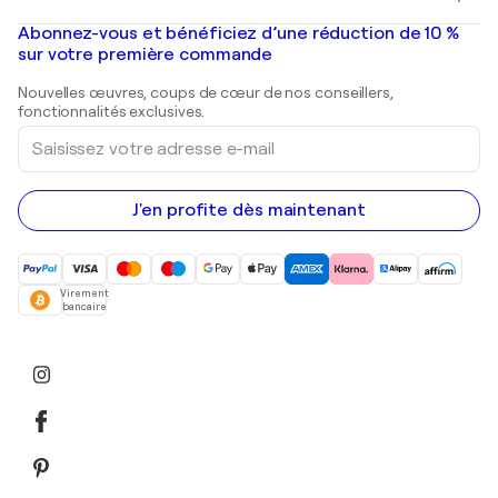
Banksy
Peintures à l'huile
Mr. Brainwash
Galeries d'art en France
Abonnez-vous et bénéficiez d’une réduction de 10 %
Peintures de paysage
Shepard Fairey
Galeries d'art en Belgique
sur votre première commande
Estampes
Sculptures
Nouvelles œuvres, coups de cœur de nos conseillers,
Peintures acryliques
fonctionnalités exclusives.
Saisissez
votre
adresse
e-
mail
J'en profite dès maintenant
Virement
bancaire