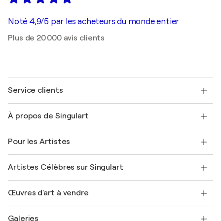
Noté 4,9/5 par les acheteurs du monde entier
Plus de 20 000 avis clients
Service clients
Nous contacter
À propos de Singulart
Expédition
Politique de retour
A propos de nous
Témoignages de clients
Pour les Artistes
FAQ
Offrir une carte cadeau
Sociétés affiliées
Rejoignez notre programme commercial
Rejoindre Singulart en tant qu'artiste
Nos artistes
Mon compte
Artistes Célèbres sur Singulart
Se connecter en tant qu'Artiste
Magazine Singulart
Protection acheteur
Emplois
+33 1 76 44 06 42
Henri Matisse
Découvrez une sélection d'art original
Œuvres d'art à vendre
Marc Chagall
Pablo Picasso
Tableaux à vendre
Salvador Dalí
Galeries
Tableaux abstraits à vendre