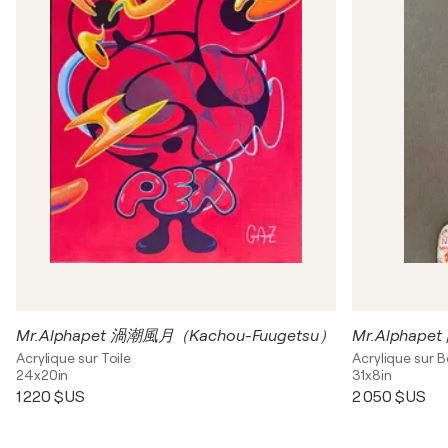
Mr.Alphapet 渦潮風月（Kachou-Fuugetsu）
Mr.Alphape
Acrylique sur Toile
Acrylique sur B
24x20in
31x8in
1 220 $US
2 050 $US