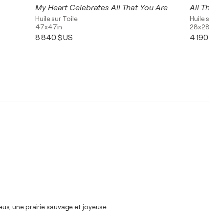
My Heart Celebrates All That You Are
Huile sur Toile
Huile sur 
47x47in
28x28in
8 840 $US
4 190 $
us, une prairie sauvage et joyeuse.