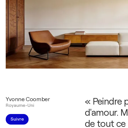
Yvonne Coomber
« Peindre p
Royaume-Uni
d'amour. M
Suivre
de tout ce