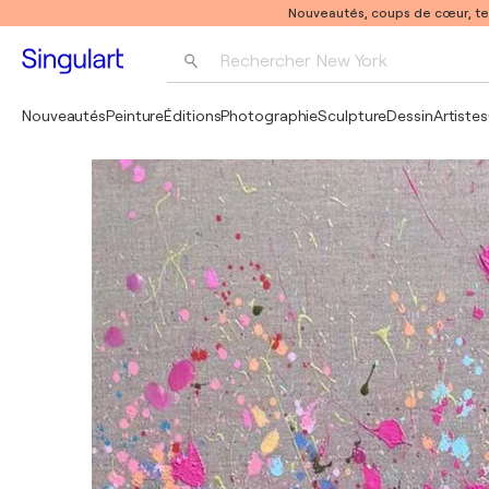
Nouveautés, coups de cœur, t
Rechercher 
New York
Photographie
Nouveautés
Peinture
Éditions
Photographie
Sculpture
Dessin
Artistes
Pop Art
Pablo Picasso