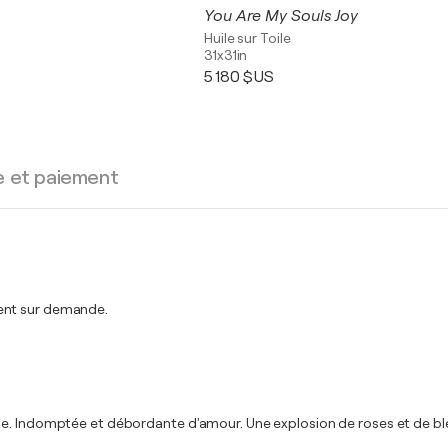
You Are My Souls Joy
Huile sur Toile
31x31in
5 180 $US
e et paiement
ment sur demande.
se. Indomptée et débordante d'amour. Une explosion de roses et de ble