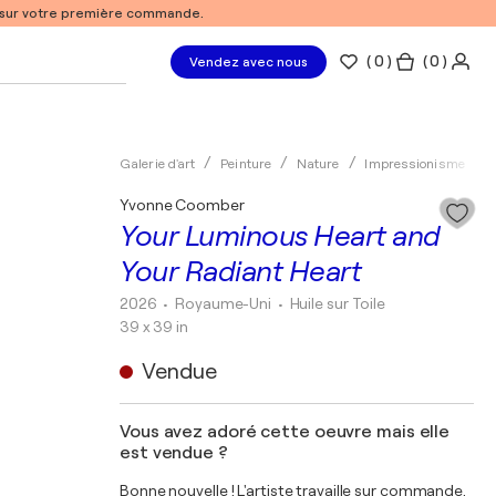
% sur votre première commande.
(
0
)
( 0 )
Vendez avec nous
Galerie d'art
Peinture
Nature
Impressionisme
Yvonne Coomber
Your Luminous Heart and
Your Radiant Heart
2026
• Royaume-Uni
•
Huile sur Toile
39 x 39 in
Vendue
Vous avez adoré cette oeuvre mais elle
est vendue ?
Bonne nouvelle ! L'artiste travaille sur commande.