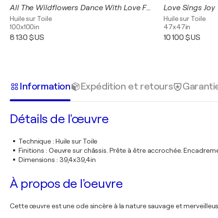
All The Wildflowers Dance With Love For You
Love Sings Joy
Huile sur Toile
Huile sur Toile
100x100in
47x47in
8 130 $US
10 100 $US
Information
Expédition et retours
Garanti
Détails de l'œuvre
Technique
:
Huile sur Toile
Finitions
:
Oeuvre sur châssis. Prête à être accrochée. Encadre
Dimensions
:
39,4x39,4in
À propos de l'oeuvre
Cette œuvre est une ode sincère à la nature sauvage et merveilleu